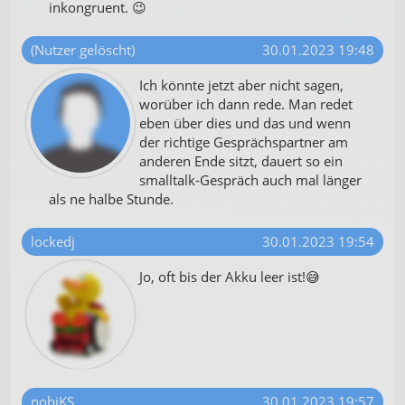
inkongruent. 😉
(Nutzer gelöscht)
30.01.2023 19:48
Ich könnte jetzt aber nicht sagen,
worüber ich dann rede. Man redet
eben über dies und das und wenn
der richtige Gesprächspartner am
anderen Ende sitzt, dauert so ein
smalltalk-Gespräch auch mal länger
als ne halbe Stunde.
lockedj
30.01.2023 19:54
Jo, oft bis der Akku leer ist!😅
nobiKS
30.01.2023 19:57