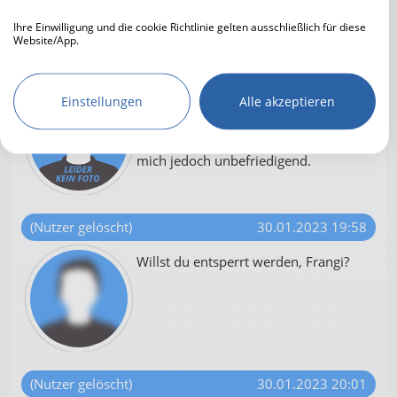
schließen können.
Ihre Einwilligung und die cookie Richtlinie gelten ausschließlich für diese
Website/App.
Partnerliste anzeigen (IAB-Anbieter)
Raginwolf
30.01.2023 19:58
Wir nutzen Ihre Daten für folgende Zwecke:
Einstellungen
Alle akzeptieren
Ich finde Smalltalk eine Weile lang
IAB-Verarbeitungszwecke:
ganz nett.
Speichern von oder Zugriff auf
Auf längere Zeit gesehen ist es für
Informationen auf einem Endgerät
mich jedoch unbefriedigend.
Verwendung reduzierter Daten zur Auswahl
von Werbeanzeigen
(Nutzer gelöscht)
30.01.2023 19:58
Erstellung von Profilen für personalisierte
Werbung
Willst du entsperrt werden, Frangi?
Verwendung von Profilen zur Auswahl
personalisierter Werbung
Erstellung von Profilen zur Personalisierung
von Inhalten
(Nutzer gelöscht)
30.01.2023 20:01
Verwendung von Profilen zur Auswahl