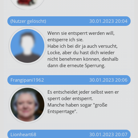
Notwendig
Performance
(Nutzer gelöscht)
30.01.2023 20:04
Funktional
Wenn sie entsperrt werden will,
entsperre ich sie.
Werbung
Habe ich bei dir ja auch versucht,
Locke, aber du hast dich wieder
nicht benehmen können, deshalb
dann die erneute Sperrung.
Frangipani1962
30.01.2023 20:06
Es entscheidet jeder selbst wen er
sperrt oder entsperrt.
Manche haben sogar "große
Entsperrtage".
Lionheart68
30.01.2023 20:07