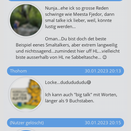
Nunja...ehe ick so grosse Reden
schwinge wie Meesta Fjedor, dann
smal talke ick lieber, weil, könnte
lustig werden...
Oman...Du bist doch det beste
Beispiel eenes Smaltalkers, aber extrem langweilig
und nichtssagend...zumindest hier uff HL...vielleicht
biste ausserhalb von HL ne Sabbeltasche... 😉
Thohom
30.01.2023 20:13
Locke...dududududu😅
Ich kann auch "big talk" mit Worten,
länger als 9 Buchstaben.
(Nutzer gelöscht)
30.01.2023 20:15