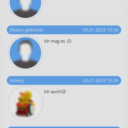
(Nutzer gelöscht)
30.01.2023 19:39
Ich mag es. 🫠
lockedj
30.01.2023 19:39
Ich auch!😉