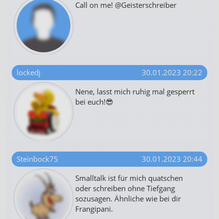
Call on me! @Geisterschreiber
lockedj
30.01.2023 20:22
Nene, lasst mich ruhig mal gesperrt
bei euch!😎
Steinbock75
30.01.2023 20:44
Smalltalk ist für mich quatschen
oder schreiben ohne Tiefgang
sozusagen. Ähnliche wie bei dir
Frangipani.