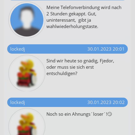
personalisierter Inhalte
Meine Telefonverbindung wird nach
2 Stunden gekappt. Gut,
Messung der Werbeleistung
uninteressant, gibt ja
wahlwiederholungstaste.
Messung der Performance von Inhalten
Analyse von Zielgruppen durch Statistiken
oder Kombinationen von Daten aus
lockedj
30.01.2023 20:01
verschiedenen Quellen
Sind wir heute so gnädig, Fjedor,
Entwicklung und Verbesserung der
oder muss sie sich erst
Angebote
entschuldigen?
Verwendung reduzierter Daten zur Auswahl
von Inhalten
IAB-Besonderheiten:
lockedj
30.01.2023 20:02
Verwendung genauer Standortdaten
Noch so ein Ahnungs´loser´!🙄
Geräte anhand von aktiv angeforderten
Informationen identifizieren
Nicht-IAB-Verarbeitungszwecke: