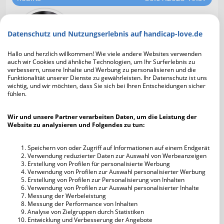
oder der Telefonanbieter nach
3std4min immer erstmal die
Datenschutz und Nutzungserlebnis auf handicap-love.de
Verbindung kappt 😅
Hallo und herzlich willkommen! Wie viele andere Websites verwenden
auch wir Cookies und ähnliche Technologien, um Ihr Surferlebnis zu
verbessern, unsere Inhalte und Werbung zu personalisieren und die
Funktionalität unserer Dienste zu gewährleisten. Ihr Datenschutz ist uns
wichtig, und wir möchten, dass Sie sich bei Ihren Entscheidungen sicher
lockedj
30.01.2023 19:57
fühlen.
Unser Dr. Allwissend scheint nicht
mehr so auf dem Laufenden zu sein!
Wir und unsere Partner verarbeiten Daten, um die Leistung der
Website zu analysieren und Folgendes zu tun:
Speichern von oder Zugriff auf Informationen auf einem Endgerät
Verwendung reduzierter Daten zur Auswahl von Werbeanzeigen
Erstellung von Profilen für personalisierte Werbung
Verwendung von Profilen zur Auswahl personalisierter Werbung
(Nutzer gelöscht)
30.01.2023 19:57
Erstellung von Profilen zur Personalisierung von Inhalten
Verwendung von Profilen zur Auswahl personalisierter Inhalte
Habe öffters mal Small talk mit
Messung der Werbeleistung
Messung der Performance von Inhalten
tollen Menschen hier und habe
Analyse von Zielgruppen durch Statistiken
dadurch private Freundschaften
Entwicklung und Verbesserung der Angebote