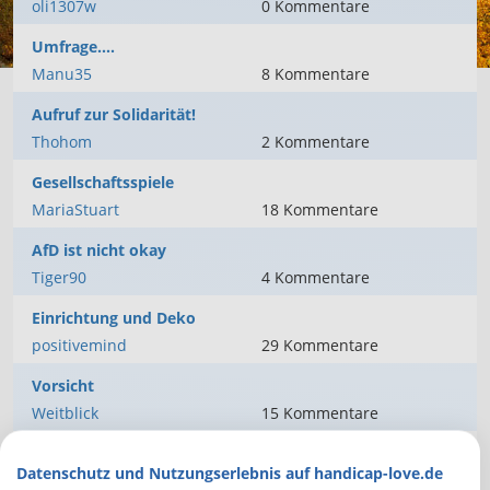
oli1307w
0
Kommentare
Umfrage....
Manu35
8
Kommentare
Aufruf zur Solidarität!
Thohom
2
Kommentare
Gesellschaftsspiele
MariaStuart
18
Kommentare
AfD ist nicht okay
Tiger90
4
Kommentare
Einrichtung und Deko
positivemind
29
Kommentare
Vorsicht
Weitblick
15
Kommentare
Falco
Datenschutz und Nutzungserlebnis auf handicap-love.de
KatzeOnze90
15
Kommentare