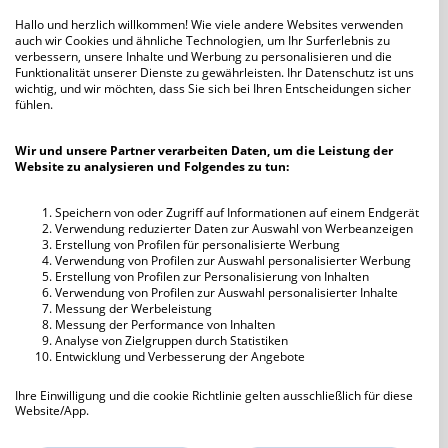
Hallo und herzlich willkommen! Wie viele andere Websites verwenden
Donnerstag
auch wir Cookies und ähnliche Technologien, um Ihr Surferlebnis zu
rollihexle
50
Kommentare
verbessern, unsere Inhalte und Werbung zu personalisieren und die
Funktionalität unserer Dienste zu gewährleisten. Ihr Datenschutz ist uns
wichtig, und wir möchten, dass Sie sich bei Ihren Entscheidungen sicher
Entweder der..............
fühlen.
Samantha44
54
Kommentare
Wir und unsere Partner verarbeiten Daten, um die Leistung der
Kaffee ist
Website zu analysieren und Folgendes zu tun:
Krebschen
13
Kommentare
Speichern von oder Zugriff auf Informationen auf einem Endgerät
Abendliche Lust.............
Verwendung reduzierter Daten zur Auswahl von Werbeanzeigen
Samantha44
50
Kommentare
Erstellung von Profilen für personalisierte Werbung
Verwendung von Profilen zur Auswahl personalisierter Werbung
Bergfest, Teil 3 😎
Erstellung von Profilen zur Personalisierung von Inhalten
Verwendung von Profilen zur Auswahl personalisierter Inhalte
Steinbock75
99
Kommentare
Messung der Werbeleistung
Messung der Performance von Inhalten
Bergfest, Teil 2 🥳
Analyse von Zielgruppen durch Statistiken
Entwicklung und Verbesserung der Angebote
Steinbock75
93
Kommentare
Ihre Einwilligung und die cookie Richtlinie gelten ausschließlich für diese
Fünf Jahre Bergfest 🤘
Website/App.
Steinbock75
86
Kommentare
Partnerliste anzeigen (IAB-Anbieter)