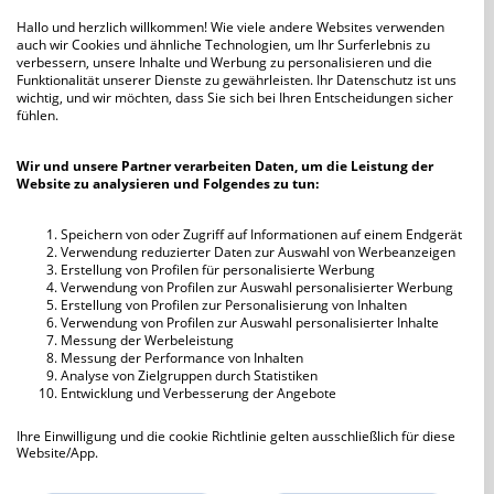
Hallo und herzlich willkommen! Wie viele andere Websites verwenden
Abendliche Lust.............
auch wir Cookies und ähnliche Technologien, um Ihr Surferlebnis zu
Samantha44
49
Kommentare
verbessern, unsere Inhalte und Werbung zu personalisieren und die
Funktionalität unserer Dienste zu gewährleisten. Ihr Datenschutz ist uns
wichtig, und wir möchten, dass Sie sich bei Ihren Entscheidungen sicher
Bergfest, Teil 3 😎
fühlen.
Steinbock75
99
Kommentare
Wir und unsere Partner verarbeiten Daten, um die Leistung der
Bergfest, Teil 2 🥳
Website zu analysieren und Folgendes zu tun:
Steinbock75
93
Kommentare
Speichern von oder Zugriff auf Informationen auf einem Endgerät
Fünf Jahre Bergfest 🤘
Verwendung reduzierter Daten zur Auswahl von Werbeanzeigen
Steinbock75
86
Kommentare
Erstellung von Profilen für personalisierte Werbung
Verwendung von Profilen zur Auswahl personalisierter Werbung
Ich möchte endlich einer von euch sein…
Erstellung von Profilen zur Personalisierung von Inhalten
Verwendung von Profilen zur Auswahl personalisierter Inhalte
Weitblick
17
Kommentare
Messung der Werbeleistung
Messung der Performance von Inhalten
Whas haltet IHR von dieser Kommunity!
Analyse von Zielgruppen durch Statistiken
Entwicklung und Verbesserung der Angebote
Tiger90
34
Kommentare
Ihre Einwilligung und die cookie Richtlinie gelten ausschließlich für diese
Der Aufzug.................
Website/App.
Samantha44
303
Kommentare
Partnerliste anzeigen (IAB-Anbieter)