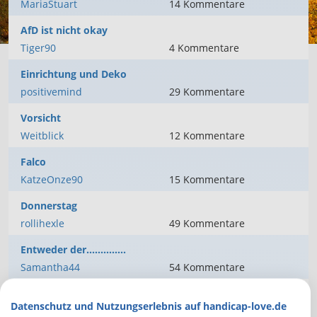
MariaStuart
14
Kommentare
AfD ist nicht okay
Tiger90
4
Kommentare
Einrichtung und Deko
positivemind
29
Kommentare
Vorsicht
Weitblick
12
Kommentare
Falco
KatzeOnze90
15
Kommentare
Donnerstag
rollihexle
49
Kommentare
Entweder der..............
Samantha44
54
Kommentare
Kaffee ist
Datenschutz und Nutzungserlebnis auf handicap-love.de
Krebschen
13
Kommentare