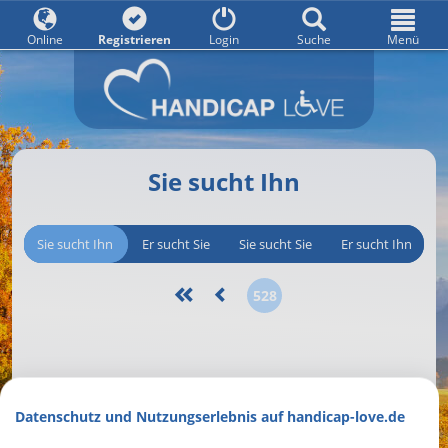
Online
Registrieren
Login
Suche
Menü
Sie sucht Ihn
Sie sucht Ihn
Er sucht Sie
Sie sucht Sie
Er sucht Ihn
528
Datenschutz und Nutzungserlebnis auf handicap-love.de