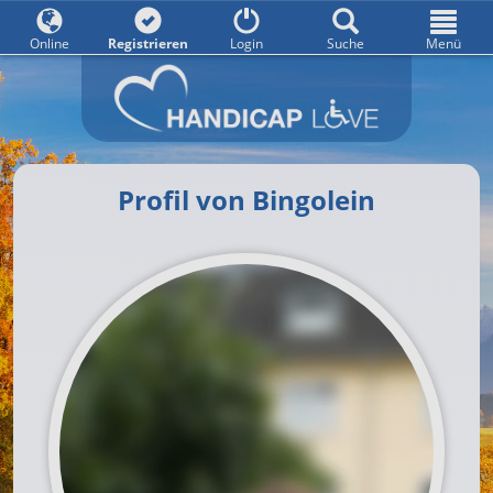
Online
Registrieren
Login
Suche
Menü
Profil von Bingolein