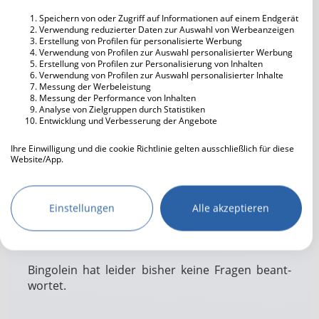
Essen gehen
Speichern von oder Zugriff auf Informationen auf einem Endgerät
Verwendung reduzierter Daten zur Auswahl von Werbeanzeigen
Entspannen
Erstellung von Profilen für personalisierte Werbung
Verwendung von Profilen zur Auswahl personalisierter Werbung
Musik hören
Erstellung von Profilen zur Personalisierung von Inhalten
Fernsehen
Verwendung von Profilen zur Auswahl personalisierter Inhalte
Messung der Werbeleistung
Freunde treffen
Messung der Performance von Inhalten
Reisen
Analyse von Zielgruppen durch Statistiken
Entwicklung und Verbesserung der Angebote
Sport treiben
Kino
Ihre Einwilligung und die cookie Richtlinie gelten ausschließlich für diese
Website/App.
Fotografie
Partnerliste anzeigen (IAB-Anbieter)
Modellbau
Musikrichtung
Black Techno
Wir nutzen Ihre Daten für folgende Zwecke:
Fußball
Einstellungen
Alle akzeptieren
90er
IAB-Verarbeitungszwecke:
Backen
Speichern von oder Zugriff auf
Brett- / Kartenspiele
Informationen auf einem Endgerät
Shoppen
Bingolein hat lei­der bis­her kei­ne Fra­gen be­ant­
Filme gucken
Verwendung reduzierter Daten zur Auswahl
wort­et.
von Werbeanzeigen
Serien gucken
Erstellung von Profilen für personalisierte