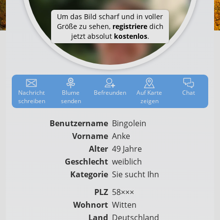
Um das Bild scharf und in voller
Größe zu sehen,
registriere
dich
jetzt absolut
kostenlos
.
Nachricht
Blume
Befreun­den
Auf
Karte
Chat
schreiben
senden
zeigen
Benutzername
Bingolein
Vorname
Anke
Alter
49 Jahre
Geschlecht
weiblich
Kategorie
Sie sucht Ihn
PLZ
58×××
Wohnort
Witten
Land
Deutschland