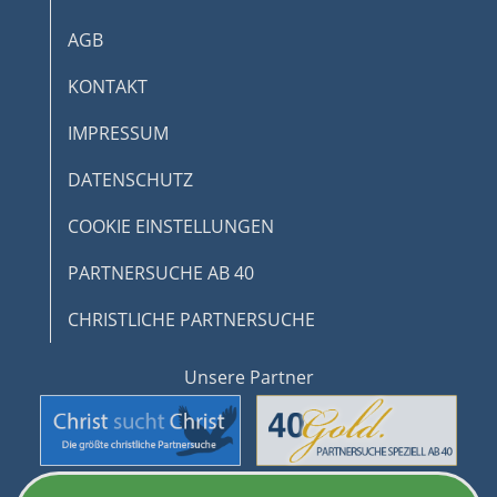
von Inhalten
AGB
IAB-Besonderheiten:
KONTAKT
Verwendung genauer Standortdaten
IMPRESSUM
Geräte anhand von aktiv angeforderten
Informationen identifizieren
DATENSCHUTZ
Nicht-IAB-Verarbeitungszwecke:
Notwendig
COOKIE EINSTELLUNGEN
Performance
PARTNERSUCHE AB 40
Funktional
CHRISTLICHE PARTNERSUCHE
Werbung
Unsere Partner
© 2026 www.handicap-love.de