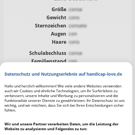
Größe
conse
Gewicht
cons
Sternzeichen
consete
Augen
con
Haare
cons
Schulabschluss
conse
Familienstand
con
Kinder
co
Datenschutz und Nutzungserlebnis auf handicap-love.de
Eigener Haushalt
co
Raucher
co
Hallo und herzlich willkommen! Wie viele andere Websites verwenden
auch wir Cookies und ähnliche Technologien, um Ihr Surferlebnis zu
Alkohol
co
verbessern, unsere Inhalte und Werbung zu personalisieren und die
Funktionalität unserer Dienste zu gewährleisten. Ihr Datenschutz ist uns
wichtig, und wir möchten, dass Sie sich bei Ihren Entscheidungen sicher
fühlen.
Wir und unsere Partner verarbeiten Daten, um die Leistung der
Ausgehen
Website zu analysieren und Folgendes zu tun:
Kochen