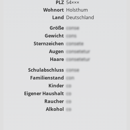
PLZ
54×××
Wohnort
Holsthum
Land
Deutschland
Größe
conse
Gewicht
cons
Sternzeichen
consete
Augen
consetetur
Haare
consetetur
Schulabschluss
conse
Familienstand
con
Kinder
co
Eigener Haushalt
co
Raucher
co
Alkohol
co