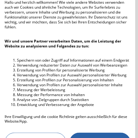
Hallo und herzlich willkommen! Wie viele andere Websites verwenden
consetetur sadipscing elitr, sed diam nonumy.
Theater
auch wir Cookies und ähnliche Technologien, um Ihr Surferlebnis zu
Lorem ipsum dolor sit amet, consetetur
verbessern, unsere Inhalte und Werbung zu personalisieren und die
Tanzen
Funktionalität unserer Dienste zu gewährleisten. Ihr Datenschutz ist uns
sadipscing elitr, sed diam nonumy. Lorem
wichtig, und wir möchten, dass Sie sich bei Ihren Entscheidungen sicher
Kino
ipsum dolor sit amet, consetetur sadipscing
fühlen.
Freunde treffen
elitr, sed diam nonumy. Lorem ipsum dolor sit
Diese Eigenschaften sollte mein Partner
amet, consetetur sadipscing elitr, sed diam
Fernsehen
Wir und unsere Partner verarbeiten Daten, um die Leistung der
haben:
nonumy. Lorem ipsum dolor sit amet,
Website zu analysieren und Folgendes zu tun:
Musik hören
consetetur sadipscing elitr, sed diam nonumy.
consetetur sadipscing elitr, sed diam nonumy.
Entspannen
Lorem ipsum dolor sit amet
Lorem ipsum dolor sit amet, consetetur
Speichern von oder Zugriff auf Informationen auf einem Endgerät
Literatur
Verwendung reduzierter Daten zur Auswahl von Werbeanzeigen
sadipscing elitr,
Ich mag:
Erstellung von Profilen für personalisierte Werbung
Essen gehen
Verwendung von Profilen zur Auswahl personalisierter Werbung
consetetur sadipscing elitr, sed diam nonumy.
Kunst
Erstellung von Profilen zur Personalisierung von Inhalten
Lorem ipsum dolor sit amet, consetetur
Verwendung von Profilen zur Auswahl personalisierter Inhalte
Computer
Messung der Werbeleistung
sadipscing
Kochen
Messung der Performance von Inhalten
Analyse von Zielgruppen durch Statistiken
Ausgehen
Entwicklung und Verbesserung der Angebote
Ich mag nicht:
consetetur sadipscing e
Ihre Einwilligung und die cookie Richtlinie gelten ausschließlich für diese
Website/App.
Hobbies:
Partnerliste anzeigen (IAB-Anbieter)
consetetur sadipscing elitr, sed diam nonumy.
Wir nutzen Ihre Daten für folgende Zwecke: