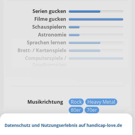
Serien gucken
Filme gucken
Schauspielern
Astronomie
Sprachen lernen
Brett- / Kartenspiele
Computerspiele /
Spielkonsolen
Billard
Singen
Bogenschießen
Fußball
Musikrichtung
Rock
Heavy Metal
Sammeln
80er
70er
Zeichnen
Basteln
Datenschutz und Nutzungserlebnis auf handicap-love.de
Fotografie
Mehr über Mich:
Wandern