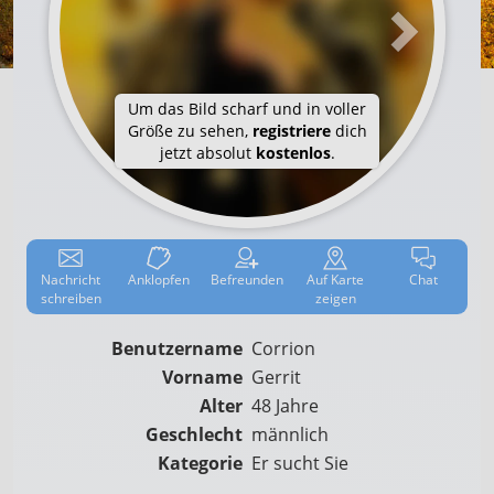
Um das Bild scharf und in voller
Größe zu sehen,
registriere
dich
jetzt absolut
kostenlos
.
Nachricht
Anklop­fen
Befreun­den
Auf
Karte
Chat
schreiben
zeigen
Benutzername
Corrion
Vorname
Gerrit
Alter
48 Jahre
Geschlecht
männlich
Kategorie
Er sucht Sie