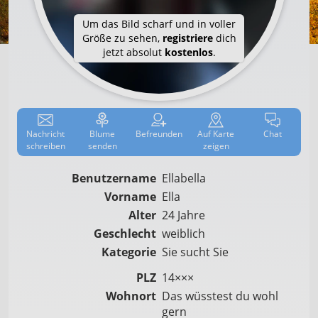
Um das Bild scharf und in voller
Größe zu sehen,
registriere
dich
jetzt absolut
kostenlos
.
Nachricht
Blume
Befreun­den
Auf
Karte
Chat
schreiben
senden
zeigen
Benutzername
Ellabella
Vorname
Ella
Alter
24 Jahre
Geschlecht
weiblich
Kategorie
Sie sucht Sie
PLZ
14×××
Wohnort
Das wüsstest du wohl
gern