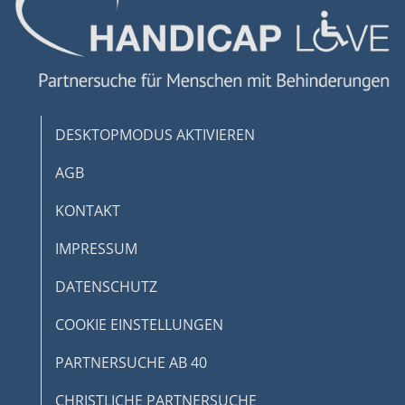
Verwendung von Profilen zur Auswahl
personalisierter Inhalte
Messung der Werbeleistung
Messung der Performance von Inhalten
DESKTOPMODUS AKTIVIEREN
Analyse von Zielgruppen durch Statistiken
oder Kombinationen von Daten aus
AGB
verschiedenen Quellen
KONTAKT
Entwicklung und Verbesserung der
Angebote
IMPRESSUM
Verwendung reduzierter Daten zur Auswahl
DATENSCHUTZ
von Inhalten
IAB-Besonderheiten:
COOKIE EINSTELLUNGEN
Verwendung genauer Standortdaten
PARTNERSUCHE AB 40
Geräte anhand von aktiv angeforderten
Informationen identifizieren
CHRISTLICHE PARTNERSUCHE