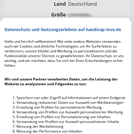
Land
Deutschland
Größe
consetetu
Gewicht
consetetu
Datenschutz und Nutzungserlebnis auf handicap-love.de
Sternzeichen
conse
Augen
consetetur
Hallo und herzlich willkommen! Wie viele andere Websites verwenden
auch wir Cookies und ähnliche Technologien, um Ihr Surferlebnis zu
Haare
consetetur
verbessern, unsere Inhalte und Werbung zu personalisieren und die
Funktionalität unserer Dienste zu gewährleisten. Ihr Datenschutz ist uns
Schulabschluss
conse
wichtig, und wir möchten, dass Sie sich bei Ihren Entscheidungen sicher
fühlen.
Familienstand
con
Kinder
co
Wir und unsere Partner verarbeiten Daten, um die Leistung der
Eigener Haushalt
co
Website zu analysieren und Folgendes zu tun:
Raucher
co
Speichern von oder Zugriff auf Informationen auf einem Endgerät
Alkohol
co
Verwendung reduzierter Daten zur Auswahl von Werbeanzeigen
Erstellung von Profilen für personalisierte Werbung
Verwendung von Profilen zur Auswahl personalisierter Werbung
Erstellung von Profilen zur Personalisierung von Inhalten
Verwendung von Profilen zur Auswahl personalisierter Inhalte
Messung der Werbeleistung
Ellabella hat bisher noch keine Hobbies oder
Messung der Performance von Inhalten