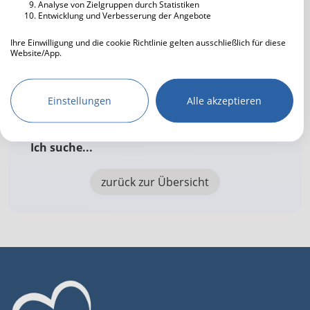
Analyse von Zielgruppen durch Statistiken
Interessen in ihrem Profil hinterlegt.
Entwicklung und Verbesserung der Angebote
Ihre Einwilligung und die cookie Richtlinie gelten ausschließlich für diese
Website/App.
Ellabella hat lei­der bis­her kei­ne Fra­gen be­ant­
Partnerliste anzeigen (IAB-Anbieter)
wort­et.
Wir nutzen Ihre Daten für folgende Zwecke:
Einstellungen
Alle akzeptieren
IAB-Verarbeitungszwecke:
Speichern von oder Zugriff auf
Informationen auf einem Endgerät
Ich suche...
Verwendung reduzierter Daten zur Auswahl
von Werbeanzeigen
zurück zur Übersicht
Erstellung von Profilen für personalisierte
Werbung
Verwendung von Profilen zur Auswahl
personalisierter Werbung
Erstellung von Profilen zur Personalisierung
von Inhalten