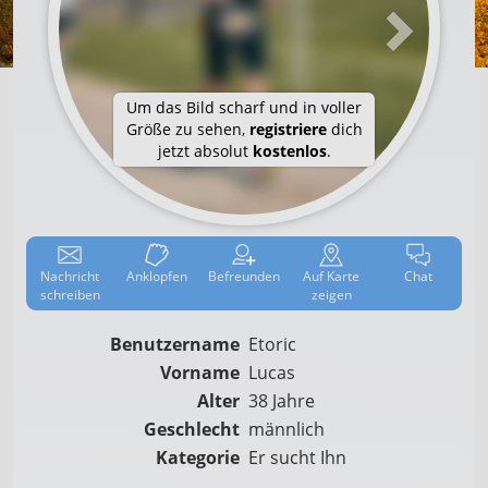
Um das Bild scharf und in voller
Größe zu sehen,
registriere
dich
jetzt absolut
kostenlos
.
Nachricht
Anklop­fen
Befreun­den
Auf
Karte
Chat
schreiben
zeigen
Benutzername
Etoric
Vorname
Lucas
Alter
38 Jahre
Geschlecht
männlich
Kategorie
Er sucht Ihn