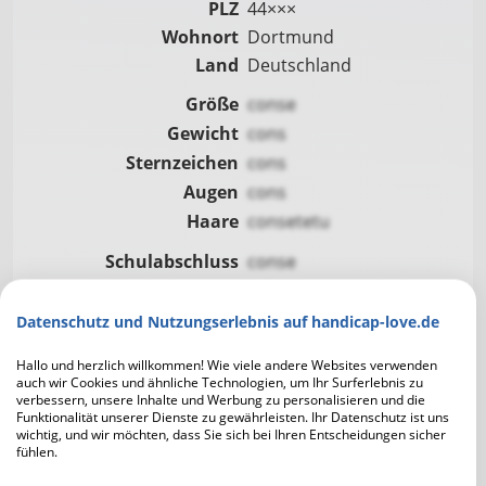
PLZ
44×××
Wohnort
Dortmund
Land
Deutschland
Größe
conse
Gewicht
cons
Sternzeichen
cons
Augen
cons
Haare
consetetu
Schulabschluss
conse
Familienstand
con
Kinder
co
Datenschutz und Nutzungserlebnis auf handicap-love.de
Eigener Haushalt
co
Hallo und herzlich willkommen! Wie viele andere Websites verwenden
Raucher
co
auch wir Cookies und ähnliche Technologien, um Ihr Surferlebnis zu
verbessern, unsere Inhalte und Werbung zu personalisieren und die
Alkohol
co
Funktionalität unserer Dienste zu gewährleisten. Ihr Datenschutz ist uns
wichtig, und wir möchten, dass Sie sich bei Ihren Entscheidungen sicher
fühlen.