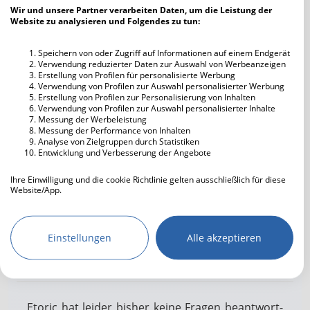
Wir und unsere Partner verarbeiten Daten, um die Leistung der
Website zu analysieren und Folgendes zu tun:
Ausgehen
Kochen
Speichern von oder Zugriff auf Informationen auf einem Endgerät
Computer
Verwendung reduzierter Daten zur Auswahl von Werbeanzeigen
Erstellung von Profilen für personalisierte Werbung
Kunst
Verwendung von Profilen zur Auswahl personalisierter Werbung
Essen gehen
Erstellung von Profilen zur Personalisierung von Inhalten
Verwendung von Profilen zur Auswahl personalisierter Inhalte
Literatur
Messung der Werbeleistung
Messung der Performance von Inhalten
Entspannen
Analyse von Zielgruppen durch Statistiken
Musik hören
Entwicklung und Verbesserung der Angebote
Fernsehen
Ihre Einwilligung und die cookie Richtlinie gelten ausschließlich für diese
Freunde treffen
Website/App.
Reisen
Partnerliste anzeigen (IAB-Anbieter)
Handwerken
Wir nutzen Ihre Daten für folgende Zwecke:
Musikrichtung
Techno
Disco
Einstellungen
Alle akzeptieren
Sport treiben
IAB-Verarbeitungszwecke:
Freestyle
Radio
Kino
Speichern von oder Zugriff auf
Informationen auf einem Endgerät
Theater
Wandern
Verwendung reduzierter Daten zur Auswahl
Etoric hat lei­der bis­her kei­ne Fra­gen be­ant­wort­