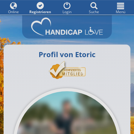
Online
Registrieren
Login
Suche
Menü
Profil von Etoric