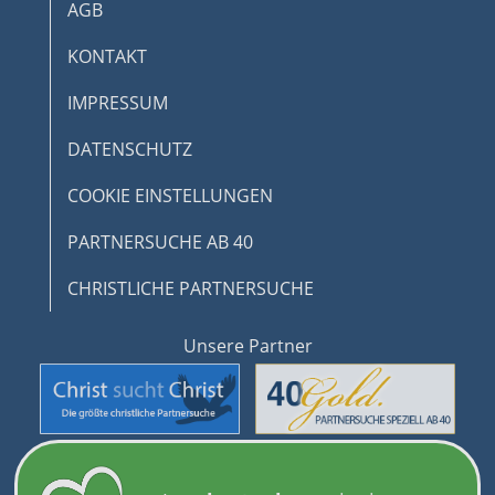
von Inhalten
Astronomie
AGB
Schauspielern
IAB-Besonderheiten:
KONTAKT
Filme gucken
Verwendung genauer Standortdaten
Serien gucken
IMPRESSUM
Geräte anhand von aktiv angeforderten
Informationen identifizieren
DATENSCHUTZ
Nicht-IAB-Verarbeitungszwecke:
COOKIE EINSTELLUNGEN
Notwendig
PARTNERSUCHE AB 40
Performance
CHRISTLICHE PARTNERSUCHE
Funktional
Werbung
Unsere Partner
© 2026 www.handicap-love.de