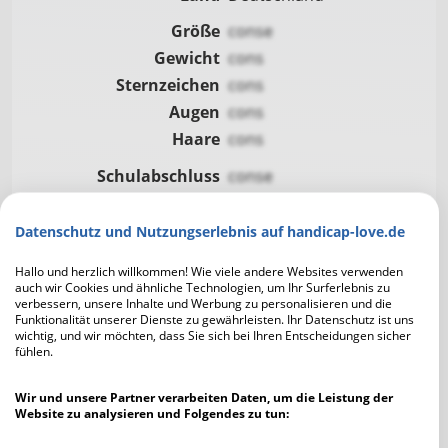
Größe
conse
Gewicht
cons
Sternzeichen
cons
Augen
cons
Haare
cons
Schulabschluss
conse
Familienstand
con
Kinder
co
Datenschutz und Nutzungserlebnis auf handicap-love.de
Eigener Haushalt
co
Hallo und herzlich willkommen! Wie viele andere Websites verwenden
Raucher
co
auch wir Cookies und ähnliche Technologien, um Ihr Surferlebnis zu
verbessern, unsere Inhalte und Werbung zu personalisieren und die
Alkohol
co
Funktionalität unserer Dienste zu gewährleisten. Ihr Datenschutz ist uns
wichtig, und wir möchten, dass Sie sich bei Ihren Entscheidungen sicher
fühlen.
Wir und unsere Partner verarbeiten Daten, um die Leistung der
Website zu analysieren und Folgendes zu tun:
Ausgehen
Kochen