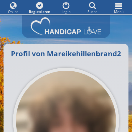
Online
Registrieren
Login
Suche
Menü
Profil von Mareikehillenbrand2