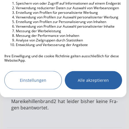
Speichern von oder Zugriff auf Informationen auf einem Endgerät
Computer
Verwendung reduzierter Daten zur Auswahl von Werbeanzeigen
Erstellung von Profilen für personalisierte Werbung
Kunst
Verwendung von Profilen zur Auswahl personalisierter Werbung
Essen gehen
Erstellung von Profilen zur Personalisierung von Inhalten
Verwendung von Profilen zur Auswahl personalisierter Inhalte
Literatur
Messung der Werbeleistung
Messung der Performance von Inhalten
Entspannen
Analyse von Zielgruppen durch Statistiken
Musik hören
Entwicklung und Verbesserung der Angebote
Fernsehen
Ihre Einwilligung und die cookie Richtlinie gelten ausschließlich für diese
Freunde treffen
Website/App.
Reisen
Partnerliste anzeigen (IAB-Anbieter)
Kino
Wir nutzen Ihre Daten für folgende Zwecke:
Musikrichtung
Rap
Einstellungen
Alle akzeptieren
Tanzen
IAB-Verarbeitungszwecke:
Theater
Speichern von oder Zugriff auf
Informationen auf einem Endgerät
Tiere
Mareikehillenbrand2 hat lei­der bis­her kei­ne Fra­
Wandern
gen be­ant­wort­et.
Verwendung reduzierter Daten zur Auswahl
Bergsteigen
von Werbeanzeigen
Fotografie
Erstellung von Profilen für personalisierte
Basteln