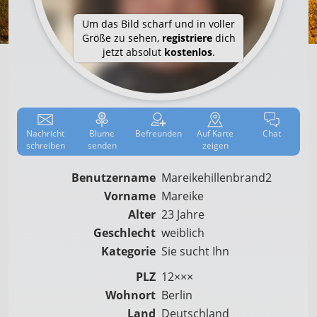
Um das Bild scharf und in voller
Größe zu sehen,
registriere
dich
jetzt absolut
kostenlos
.
Nachricht
Blume
Befreun­den
Auf
Karte
Chat
schreiben
senden
zeigen
Benutzername
Mareikehillenbrand2
Vorname
Mareike
Alter
23 Jahre
Geschlecht
weiblich
Kategorie
Sie sucht Ihn
PLZ
12×××
Wohnort
Berlin
Land
Deutschland