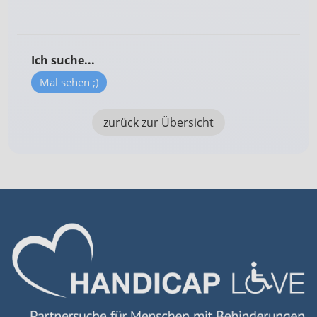
Erstellung von Profilen für personalisierte
Werbung
Ich suche...
Verwendung von Profilen zur Auswahl
personalisierter Werbung
Mal sehen ;)
Erstellung von Profilen zur Personalisierung
von Inhalten
zurück zur Übersicht
Verwendung von Profilen zur Auswahl
personalisierter Inhalte
Messung der Werbeleistung
Messung der Performance von Inhalten
Analyse von Zielgruppen durch Statistiken
oder Kombinationen von Daten aus
verschiedenen Quellen
Entwicklung und Verbesserung der
Angebote