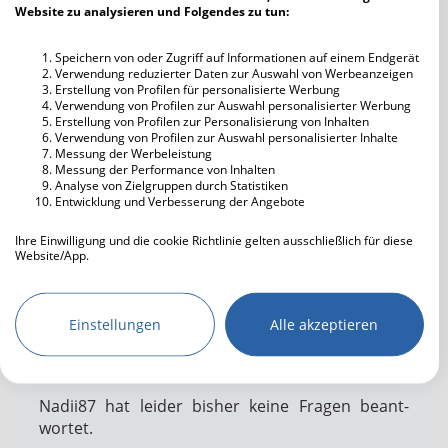
Website zu analysieren und Folgendes zu tun:
Computer
Essen gehen
Speichern von oder Zugriff auf Informationen auf einem Endgerät
Verwendung reduzierter Daten zur Auswahl von Werbeanzeigen
Literatur
Erstellung von Profilen für personalisierte Werbung
Entspannen
Verwendung von Profilen zur Auswahl personalisierter Werbung
Erstellung von Profilen zur Personalisierung von Inhalten
Musik hören
Verwendung von Profilen zur Auswahl personalisierter Inhalte
Fernsehen
Messung der Werbeleistung
Messung der Performance von Inhalten
Freunde treffen
Analyse von Zielgruppen durch Statistiken
Entwicklung und Verbesserung der Angebote
Reisen
Sport treiben
Ihre Einwilligung und die cookie Richtlinie gelten ausschließlich für diese
Website/App.
Kino
Musikrichtung
Black Music
Partnerliste anzeigen (IAB-Anbieter)
Tiere
HipHop
R&B
Brett- / Kartenspiele
Wir nutzen Ihre Daten für folgende Zwecke:
Einstellungen
Alle akzeptieren
90er
2000er
IAB-Verarbeitungszwecke:
Shoppen
Filme gucken
Speichern von oder Zugriff auf
Informationen auf einem Endgerät
Serien gucken
Nadii87 hat lei­der bis­her kei­ne Fra­gen be­ant­
Verwendung reduzierter Daten zur Auswahl
wort­et.
von Werbeanzeigen