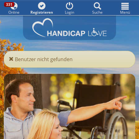
331
Online
Registrieren
Login
Suche
Menü
331
gerade online
Benutzer nicht gefunden