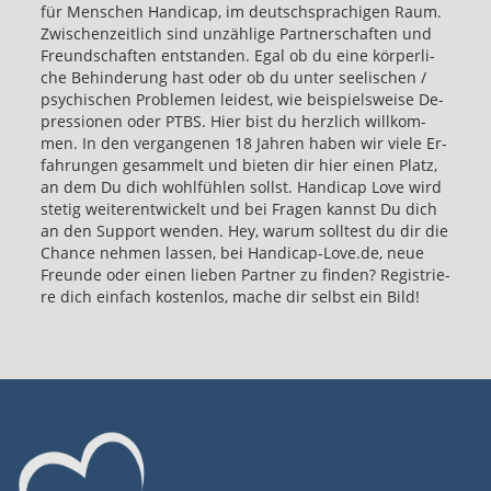
für Men­schen Han­di­cap, im deutsch­spra­chi­gen Raum.
Zwi­schen­zeit­lich sind un­zäh­li­ge Part­ner­schaf­ten und
Freund­schaf­ten ent­stan­den. Egal ob du eine kör­per­li­
che Be­hin­de­rung hast oder ob du unter see­li­schen /
psy­chi­schen Pro­ble­men lei­dest, wie bei­spiels­wei­se De­
pres­sio­nen oder PTBS. Hier bist du herz­lich will­kom­
men. In den ver­gan­ge­nen 18 Jah­ren haben wir viele Er­
fah­run­gen ge­sam­melt und bie­ten dir hier einen Platz,
an dem Du dich wohl­füh­len sollst. Han­di­cap Love wird
ste­tig wei­ter­ent­wi­ckelt und bei Fra­gen kannst Du dich
an den Sup­port wen­den. Hey, warum soll­test du dir die
Chan­ce neh­men las­sen, bei Handicap-​Love.de, neue
Freunde oder einen lie­ben Part­ner zu fin­den? Re­gis­trie­
re dich ein­fach kos­ten­los, mache dir selbst ein Bild!