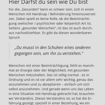
Hier Darfst du sein wie Du bist
Nicht-IAB-Verarbeitungszwecke:
Für die „Ge­sun­den“ kann es schwer sein, sich in einen
Notwendig
Men­schen mit Han­di­cap / Be­hin­de­rung hin­ein­zu­ver­set­
zen. Dabei spielt es keine Rolle, ob die Be­ein­träch­ti­
Performance
gung see­li­scher / psy­chi­scher oder kör­per­lich Art ist.
Sei­tens „ge­sun­der Men­schen“, ist das ist auch durch­
Funktional
aus nach­voll­zieh­bar. Es gibt da die­sen wun­der­ba­ren
Spruch
Werbung
„Du musst in den Schuhen eines an­deren
gegan­gen sein, um ihn zu ver­ste­hen.“
Men­schen mit einer Beeinträchtigung, fehlt es manch­
mal an En­ergie oder der Möglichkeit, mit gesun­den
Men­schen mitzuhal­ten. Das ist völlig nor­mal - es in
Ord­nung und es ist vor allem sehr wichtig, genau das
anzunehmen und zu akzep­tieren – ein­fach um sich
selb­st anzunehmen. Und ger­ade wenn uns das Leben
in eine Sit­u­a­tion mit Hand­i­cap ge­bracht hat, brauchen
wir Verständnis. Dieses Verständnis ist, so hat die Er­
fahrung gezeigt, speziell in einer Beziehung, wo ein