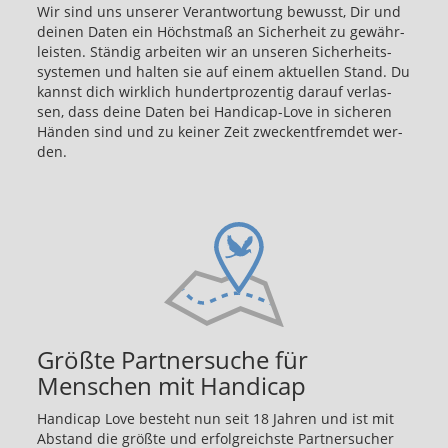
Wir sind uns un­se­rer Ver­ant­wor­tung be­wusst, Dir und
dei­nen Daten ein Höchst­maß an Si­cher­heit zu ge­währ­
leis­ten. Stän­dig ar­bei­ten wir an un­se­ren Si­cher­heits­
sys­te­men und hal­ten sie auf einem ak­tu­el­len Stand. Du
kannst dich wirk­lich hun­dert­pro­zen­tig dar­auf ver­las­
sen, dass deine Daten bei Handicap-​Love in si­che­ren
Hän­den sind und zu kei­ner Zeit zweck­ent­frem­det wer­
den.
Größte Partnersuche für
Menschen mit Handicap
Han­di­cap Love be­steht nun seit 18 Jah­ren und ist mit
Ab­stand die größ­te und er­folg­reichs­te Part­ner­su­cher