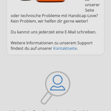
unserer
Verwendung von Profilen zur Auswahl
personalisierter Inhalte
Seite
oder technische Probleme mit Handicap-Love?
Messung der Werbeleistung
Kein Problem, wir helfen dir gerne weiter!
Messung der Performance von Inhalten
Du kannst uns jederzeit eine E-Mail schreiben.
Analyse von Zielgruppen durch Statistiken
Weitere Informationen zu unserem Support
oder Kombinationen von Daten aus
findest du auf unserer
Kontaktseite
.
verschiedenen Quellen
Entwicklung und Verbesserung der
Angebote
Verwendung reduzierter Daten zur Auswahl
von Inhalten
IAB-Besonderheiten:
Verwendung genauer Standortdaten
Geräte anhand von aktiv angeforderten
Informationen identifizieren