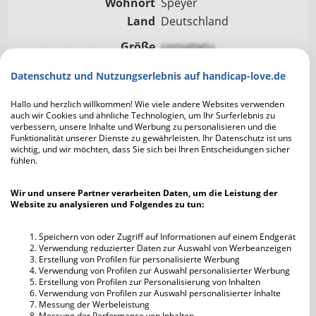
Wohnort
Speyer
Land
Deutschland
Größe
consetetu
Gewicht
consetetu
Datenschutz und Nutzungserlebnis auf handicap-love.de
Sternzeichen
conse
Augen
consetetur
Hallo und herzlich willkommen! Wie viele andere Websites verwenden
auch wir Cookies und ähnliche Technologien, um Ihr Surferlebnis zu
Haare
consetetur
verbessern, unsere Inhalte und Werbung zu personalisieren und die
Funktionalität unserer Dienste zu gewährleisten. Ihr Datenschutz ist uns
Schulabschluss
conse
wichtig, und wir möchten, dass Sie sich bei Ihren Entscheidungen sicher
fühlen.
Familienstand
con
Kinder
co
Wir und unsere Partner verarbeiten Daten, um die Leistung der
Website zu analysieren und Folgendes zu tun:
Eigener Haushalt
co
Raucher
co
Speichern von oder Zugriff auf Informationen auf einem Endgerät
Alkohol
co
Verwendung reduzierter Daten zur Auswahl von Werbeanzeigen
Erstellung von Profilen für personalisierte Werbung
Verwendung von Profilen zur Auswahl personalisierter Werbung
Erstellung von Profilen zur Personalisierung von Inhalten
Verwendung von Profilen zur Auswahl personalisierter Inhalte
Messung der Werbeleistung
Messung der Performance von Inhalten