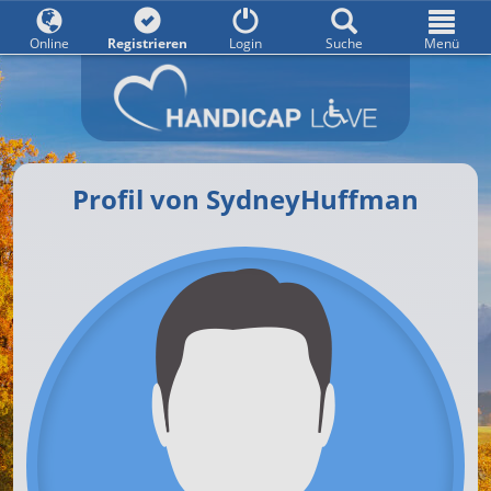
Online
Registrieren
Login
Suche
Menü
Profil von SydneyHuffman