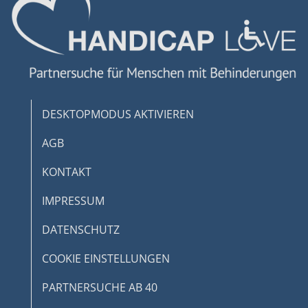
Verwendung von Profilen zur Auswahl
personalisierter Inhalte
Messung der Werbeleistung
Messung der Performance von Inhalten
DESKTOPMODUS AKTIVIEREN
Analyse von Zielgruppen durch Statistiken
oder Kombinationen von Daten aus
AGB
verschiedenen Quellen
KONTAKT
Entwicklung und Verbesserung der
Angebote
IMPRESSUM
Verwendung reduzierter Daten zur Auswahl
von Inhalten
DATENSCHUTZ
IAB-Besonderheiten:
COOKIE EINSTELLUNGEN
Verwendung genauer Standortdaten
PARTNERSUCHE AB 40
Geräte anhand von aktiv angeforderten
Informationen identifizieren