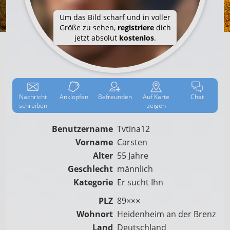
Um das Bild scharf und in voller
Größe zu sehen,
registriere
dich
jetzt absolut
kostenlos
.
Nachricht
Anklop­fen
Befreun­den
Auf
Karte
Chat
schreiben
zeigen
Benutzername
Tvtina12
Vorname
Carsten
Alter
55 Jahre
Geschlecht
männlich
Kategorie
Er sucht Ihn
PLZ
89×××
Wohnort
Heidenheim an der Brenz
Land
Deutschland