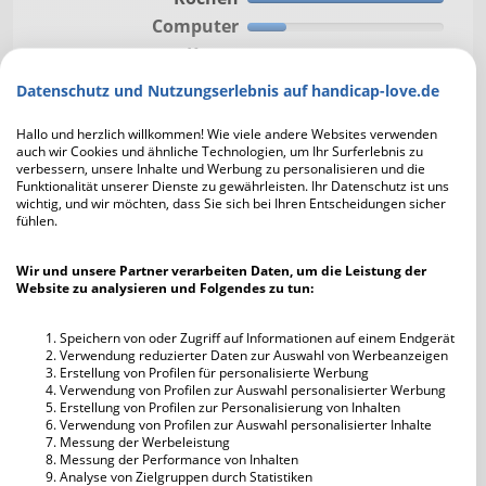
Computer
Kunst
Essen gehen
Datenschutz und Nutzungserlebnis auf handicap-love.de
Literatur
Hallo und herzlich willkommen! Wie viele andere Websites verwenden
Entspannen
auch wir Cookies und ähnliche Technologien, um Ihr Surferlebnis zu
Musik hören
verbessern, unsere Inhalte und Werbung zu personalisieren und die
Funktionalität unserer Dienste zu gewährleisten. Ihr Datenschutz ist uns
Fernsehen
wichtig, und wir möchten, dass Sie sich bei Ihren Entscheidungen sicher
fühlen.
Freunde treffen
Reisen
Wir und unsere Partner verarbeiten Daten, um die Leistung der
Handwerken
Website zu analysieren und Folgendes zu tun:
Musikrichtung
Rock
Heavy Metal
Sport treiben
Kino
Speichern von oder Zugriff auf Informationen auf einem Endgerät
Verwendung reduzierter Daten zur Auswahl von Werbeanzeigen
Tiere
Erstellung von Profilen für personalisierte Werbung
Mehr über Mich:
Verwendung von Profilen zur Auswahl personalisierter Werbung
Wandern
consetetur sadipscing elitr, sed diam nonumy.
Erstellung von Profilen zur Personalisierung von Inhalten
Fotografie
Verwendung von Profilen zur Auswahl personalisierter Inhalte
Lorem ipsum dolor sit amet, consetetur
Messung der Werbeleistung
Basteln
sadipscing elitr, sed diam nonumy. Lorem
Messung der Performance von Inhalten
ipsum dolor sit amet, consetetur sadipscing
Modellbau
Analyse von Zielgruppen durch Statistiken