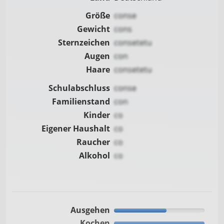
Größe
conse
Gewicht
cons
Sternzeichen
consetetu
Augen
con
Haare
consetetu
Schulabschluss
conse
Familienstand
con
Kinder
co
Eigener Haushalt
co
Raucher
co
Alkohol
co
Ausgehen
Kochen