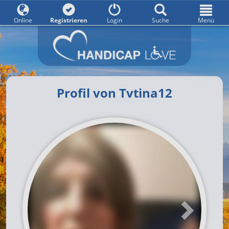
Online
Registrieren
Login
Suche
Menü
Profil von Tvtina12