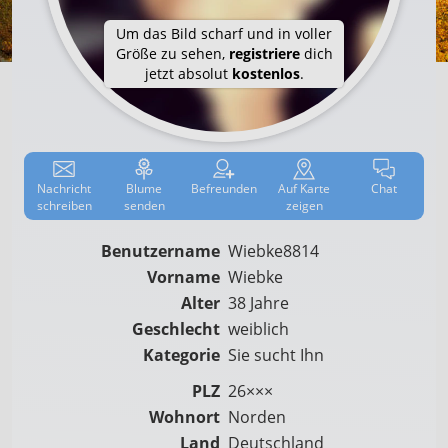
Um das Bild scharf und in voller
Größe zu sehen,
registriere
dich
jetzt absolut
kostenlos
.
Nachricht
Blume
Befreun­den
Auf
Karte
Chat
schreiben
senden
zeigen
Benutzername
Wiebke8814
Vorname
Wiebke
Alter
38 Jahre
Geschlecht
weiblich
Kategorie
Sie sucht Ihn
PLZ
26×××
Wohnort
Norden
Land
Deutschland