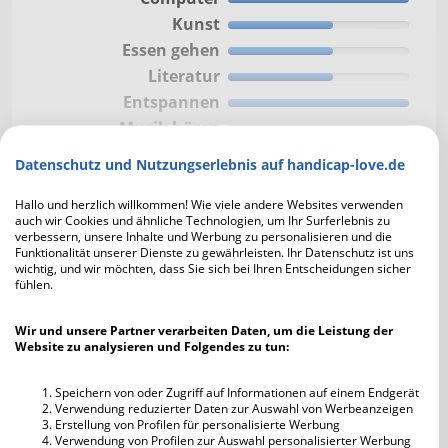
Kunst
Essen gehen
Literatur
Entspannen
Musik hören
Fernsehen
Datenschutz und Nutzungserlebnis auf handicap-love.de
Freunde treffen
Hallo und herzlich willkommen! Wie viele andere Websites verwenden
Reisen
auch wir Cookies und ähnliche Technologien, um Ihr Surferlebnis zu
Kino
verbessern, unsere Inhalte und Werbung zu personalisieren und die
Funktionalität unserer Dienste zu gewährleisten. Ihr Datenschutz ist uns
Theater
wichtig, und wir möchten, dass Sie sich bei Ihren Entscheidungen sicher
Musikrichtung
Ich höre alles !
Tiere
fühlen.
Sammeln
Wir und unsere Partner verarbeiten Daten, um die Leistung der
Schwimmen
Website zu analysieren und Folgendes zu tun:
Mehr über Mich:
Computerspiele /
consetetur sadipscing elitr, sed diam nonumy.
Spielkonsolen
Speichern von oder Zugriff auf Informationen auf einem Endgerät
Lorem ipsum dolor sit amet, consetetur
Brett- / Kartenspiele
Verwendung reduzierter Daten zur Auswahl von Werbeanzeigen
sadipscing elitr, sed diam nonumy. Lorem
Erstellung von Profilen für personalisierte Werbung
Shoppen
ipsum dolor sit amet, consetetur sadipscing
Verwendung von Profilen zur Auswahl personalisierter Werbung