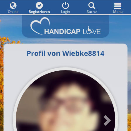
Online
Registrieren
Login
Suche
Menü
Profil von Wiebke8814