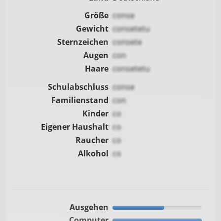
Größe
conse
Gewicht
consetetu
Sternzeichen
consete
Augen
con
Haare
consetetu
Schulabschluss
conse
Familienstand
con
Kinder
co
Eigener Haushalt
co
Raucher
co
Alkohol
co
Ausgehen
Computer