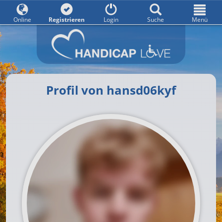
Online
Registrieren
Login
Suche
Menü
Profil von hansd06kyf