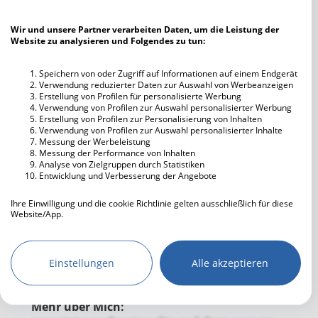
Kunst
Wir und unsere Partner verarbeiten Daten, um die Leistung der
Essen gehen
Website zu analysieren und Folgendes zu tun:
Literatur
Entspannen
Speichern von oder Zugriff auf Informationen auf einem Endgerät
Verwendung reduzierter Daten zur Auswahl von Werbeanzeigen
Musik hören
Erstellung von Profilen für personalisierte Werbung
Verwendung von Profilen zur Auswahl personalisierter Werbung
Fernsehen
Erstellung von Profilen zur Personalisierung von Inhalten
Freunde treffen
Verwendung von Profilen zur Auswahl personalisierter Inhalte
Messung der Werbeleistung
Reisen
Messung der Performance von Inhalten
Handwerken
Analyse von Zielgruppen durch Statistiken
Entwicklung und Verbesserung der Angebote
Sport treiben
Musikrichtung
HipHop
Radio
Kino
Ihre Einwilligung und die cookie Richtlinie gelten ausschließlich für diese
Rock
Heavy Metal
Website/App.
Tiere
80er
New Wave
Partnerliste anzeigen (IAB-Anbieter)
Wandern
2000er
Wir nutzen Ihre Daten für folgende Zwecke:
Bergsteigen
Einstellungen
Alle akzeptieren
IAB-Verarbeitungszwecke:
Fotografie
Speichern von oder Zugriff auf
Basteln
Informationen auf einem Endgerät
Mehr über Mich:
Zeichnen