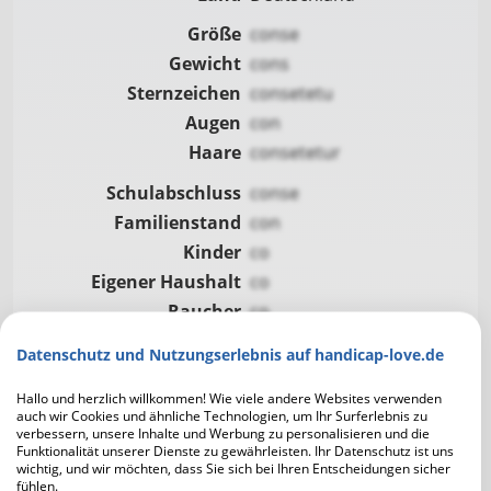
Größe
conse
Gewicht
cons
Sternzeichen
consetetu
Augen
con
Haare
consetetur
Schulabschluss
conse
Familienstand
con
Kinder
co
Eigener Haushalt
co
Raucher
co
Alkohol
co
Datenschutz und Nutzungserlebnis auf handicap-love.de
Hallo und herzlich willkommen! Wie viele andere Websites verwenden
auch wir Cookies und ähnliche Technologien, um Ihr Surferlebnis zu
verbessern, unsere Inhalte und Werbung zu personalisieren und die
Funktionalität unserer Dienste zu gewährleisten. Ihr Datenschutz ist uns
Kochen
wichtig, und wir möchten, dass Sie sich bei Ihren Entscheidungen sicher
fühlen.
Computer