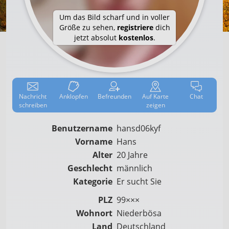
Um das Bild scharf und in voller
Größe zu sehen,
registriere
dich
jetzt absolut
kostenlos
.
Nachricht
Anklop­fen
Befreun­den
Auf
Karte
Chat
schreiben
zeigen
Benutzername
hansd06kyf
Vorname
Hans
Alter
20 Jahre
Geschlecht
männlich
Kategorie
Er sucht Sie
PLZ
99×××
Wohnort
Niederbösa
Land
Deutschland