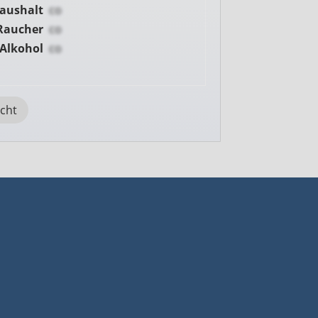
Haushalt
co
Raucher
co
Alkohol
co
icht