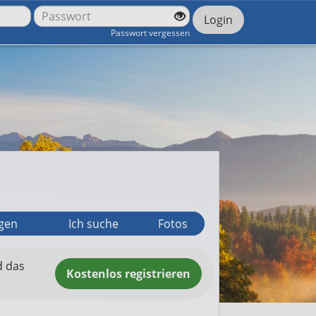
Login
Passwort vergessen
agen
Ich suche
Fotos
d das
Kostenlos
registrieren