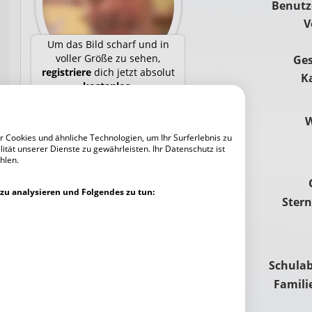
Benut
V
Um das Bild scharf und in
voller Größe zu sehen,
Ges
registriere
dich jetzt absolut
K
kostenlos
.
king
Nachricht
schreiben
 Cookies und ähnliche Technologien, um Ihr Surferlebnis zu
ität unserer Dienste zu gewährleisten. Ihr Datenschutz ist
Anklop­fen
hlen.
Freund hinzufügen
zu analysieren und Folgendes zu tun:
Ster
Auf
Karte zeigen
Chat
Schulab
Famili