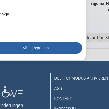
Eigener 
ite/App.
zurück zur Übers
dgerät
Alle akzeptieren
igen
rbung
DESKTOPMODUS AKTIVIEREN
AGB
lte
KONTAKT
IMPRESSUM