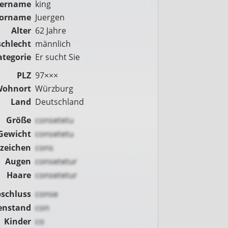
zername
king
orname
Juergen
Alter
62 Jahre
chlecht
männlich
ategorie
Er sucht Sie
PLZ
97×××
Wohnort
Würzburg
Land
Deutschland
Größe
consetetu
Gewicht
consetetu
nzeichen
cons
Augen
consetetur
Haare
consetetur
schluss
conse
enstand
con
Kinder
co