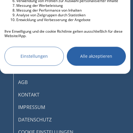
Verwendung von Profilen zur Auswahl personalisierter Inhalte
Messung der Werbeleistung
Messung der Performance von Inhalten
Analyse von Zielgruppen durch Statistiken
Entwicklung und Verbesserung der Angebote
Ihre Einwilligung und die cookie Richtlinie gelten ausschließlich für diese
Website/App.
Partnerliste anzeigen (IAB-Anbieter)
Wir nutzen Ihre Daten für folgende Zwecke:
Einstellungen
Alle akzeptieren
IAB-Verarbeitungszwecke:
Speichern von oder Zugriff auf
DESKTOPMODUS AKTIVIEREN
Informationen auf einem Endgerät
AGB
Verwendung reduzierter Daten zur Auswahl
von Werbeanzeigen
KONTAKT
Erstellung von Profilen für personalisierte
IMPRESSUM
Werbung
Verwendung von Profilen zur Auswahl
DATENSCHUTZ
personalisierter Werbung
COOKIE EINSTELLUNGEN