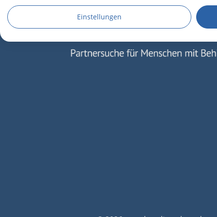
Speichern von oder Zugriff auf Informationen auf einem En
Einstellungen
Verwendung reduzierter Daten zur Auswahl von Werbeanze
Erstellung von Profilen für personalisierte Werbung
Verwendung von Profilen zur Auswahl personalisierter We
Erstellung von Profilen zur Personalisierung von Inhalten
Verwendung von Profilen zur Auswahl personalisierter Inha
Messung der Werbeleistung
Messung der Performance von Inhalten
Analyse von Zielgruppen durch Statistiken oder Kombinati
verschiedenen Quellen
Entwicklung und Verbesserung der Angebote
Verwendung reduzierter Daten zur Auswahl von Inhalten