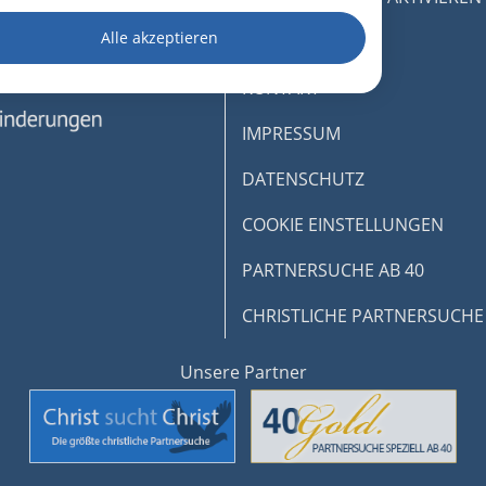
dgerät
Alle akzeptieren
AGB
igen
KONTAKT
IMPRESSUM
rbung
DATENSCHUTZ
COOKIE EINSTELLUNGEN
lte
PARTNERSUCHE AB 40
CHRISTLICHE PARTNERSUCHE
onen von Daten aus
Unsere Partner