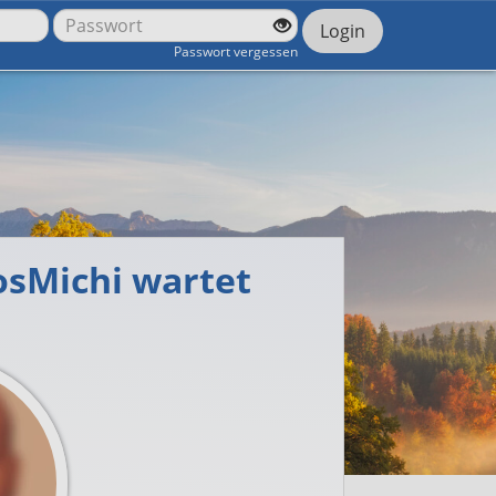
Login
Passwort vergessen
osMichi wartet