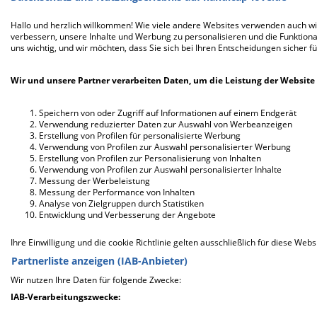
Kostenlos registrieren
Hallo und herzlich willkommen! Wie viele andere Websites verwenden auch wir
verbessern, unsere Inhalte und Werbung zu personalisieren und die Funktional
uns wichtig, und wir möchten, dass Sie sich bei Ihren Entscheidungen sicher fü
„
Warum
solltest du dir die Chance nehmen
Wir und unsere Partner verarbeiten Daten, um die Leistung der Website 
lassen, bei
Handicap-Love
einen Partner zu
finden, der dich so nimmt wie du bist?“
Speichern von oder Zugriff auf Informationen auf einem Endgerät
Verwendung reduzierter Daten zur Auswahl von Werbeanzeigen
Erstellung von Profilen für personalisierte Werbung
Verwendung von Profilen zur Auswahl personalisierter Werbung
Erstellung von Profilen zur Personalisierung von Inhalten
Verwendung von Profilen zur Auswahl personalisierter Inhalte
Messung der Werbeleistung
Messung der Performance von Inhalten
Analyse von Zielgruppen durch Statistiken
Entwicklung und Verbesserung der Angebote
Ihre Einwilligung und die cookie Richtlinie gelten ausschließlich für diese Webs
Partnerliste anzeigen (IAB-Anbieter)
Wir nutzen Ihre Daten für folgende Zwecke:
IAB-Verarbeitungszwecke: