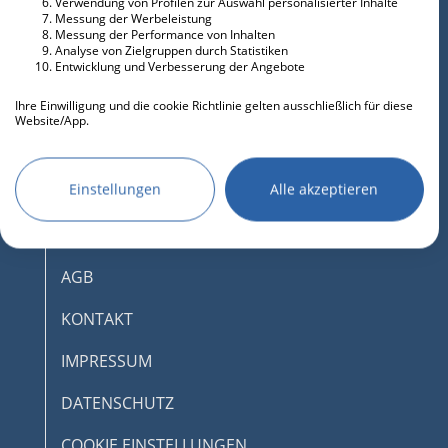
Verwendung von Profilen zur Auswahl personalisierter Inhalte
Messung der Werbeleistung
Messung der Performance von Inhalten
Analyse von Zielgruppen durch Statistiken
Entwicklung und Verbesserung der Angebote
Ihre Einwilligung und die cookie Richtlinie gelten ausschließlich für diese
Website/App.
Partnerliste anzeigen (IAB-Anbieter)
Wir nutzen Ihre Daten für folgende Zwecke:
Einstellungen
Alle akzeptieren
IAB-Verarbeitungszwecke:
Speichern von oder Zugriff auf
DESKTOPMODUS AKTIVIEREN
Informationen auf einem Endgerät
AGB
Verwendung reduzierter Daten zur Auswahl
von Werbeanzeigen
KONTAKT
Erstellung von Profilen für personalisierte
IMPRESSUM
Werbung
Verwendung von Profilen zur Auswahl
DATENSCHUTZ
personalisierter Werbung
COOKIE EINSTELLUNGEN