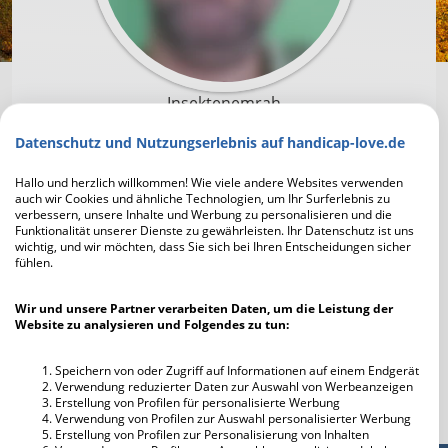
Insektenemrah
Datenschutz und Nutzungserlebnis auf handicap-love.de
Um mit Insektenemrah in Kontakt zu treten und
die Profilfotos scharf zu sehen, musst du dich
Hallo und herzlich willkommen! Wie viele andere Websites verwenden
auch wir Cookies und ähnliche Technologien, um Ihr Surferlebnis zu
zuerst registrieren. Die Anmeldung geht schnell
verbessern, unsere Inhalte und Werbung zu personalisieren und die
und ist unverbindlich und kostenlos.
Funktionalität unserer Dienste zu gewährleisten. Ihr Datenschutz ist uns
wichtig, und wir möchten, dass Sie sich bei Ihren Entscheidungen sicher
fühlen.
Jetzt kostenlos registrieren
Wir und unsere Partner verarbeiten Daten, um die Leistung der
Website zu analysieren und Folgendes zu tun:
Ich habe bereits einen Account
Speichern von oder Zugriff auf Informationen auf einem Endgerät
Verwendung reduzierter Daten zur Auswahl von Werbeanzeigen
Erstellung von Profilen für personalisierte Werbung
Verwendung von Profilen zur Auswahl personalisierter Werbung
Erstellung von Profilen zur Personalisierung von Inhalten