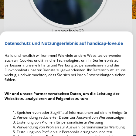
Lebensfroh63
Datenschutz und Nutzungserlebnis auf handicap-love.de
Um mit Lebensfroh63 in Kontakt zu treten und die
Profilfotos scharf zu sehen, musst du dich zuerst
Hallo und herzlich willkommen! Wie viele andere Websites verwenden
auch wir Cookies und ähnliche Technologien, um Ihr Surferlebnis zu
registrieren. Die Anmeldung geht schnell und ist
verbessern, unsere Inhalte und Werbung zu personalisieren und die
unverbindlich und kostenlos.
Funktionalität unserer Dienste zu gewährleisten. Ihr Datenschutz ist uns
wichtig, und wir möchten, dass Sie sich bei Ihren Entscheidungen sicher
fühlen.
Jetzt kostenlos registrieren
Wir und unsere Partner verarbeiten Daten, um die Leistung der
Website zu analysieren und Folgendes zu tun:
Ich habe bereits einen Account
Speichern von oder Zugriff auf Informationen auf einem Endgerät
Verwendung reduzierter Daten zur Auswahl von Werbeanzeigen
Erstellung von Profilen für personalisierte Werbung
Verwendung von Profilen zur Auswahl personalisierter Werbung
Erstellung von Profilen zur Personalisierung von Inhalten