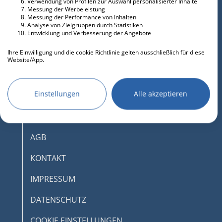
Verwendung von Profilen zur Auswahl personalisierter Inhalte
Messung der Werbeleistung
Messung der Performance von Inhalten
Analyse von Zielgruppen durch Statistiken
Entwicklung und Verbesserung der Angebote
Ihre Einwilligung und die cookie Richtlinie gelten ausschließlich für diese
Website/App.
Partnerliste anzeigen (IAB-Anbieter)
Wir nutzen Ihre Daten für folgende Zwecke:
Einstellungen
Alle akzeptieren
IAB-Verarbeitungszwecke:
Speichern von oder Zugriff auf
DESKTOPMODUS AKTIVIEREN
Informationen auf einem Endgerät
AGB
Verwendung reduzierter Daten zur Auswahl
von Werbeanzeigen
KONTAKT
Erstellung von Profilen für personalisierte
IMPRESSUM
Werbung
Verwendung von Profilen zur Auswahl
DATENSCHUTZ
personalisierter Werbung
COOKIE EINSTELLUNGEN