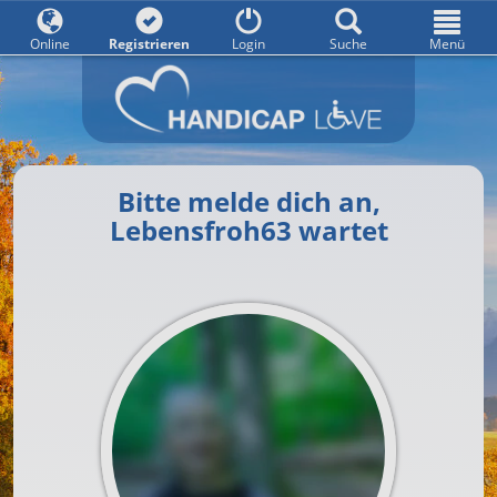
Online
Registrieren
Login
Suche
Menü
Bitte melde dich an,
Lebensfroh63 wartet