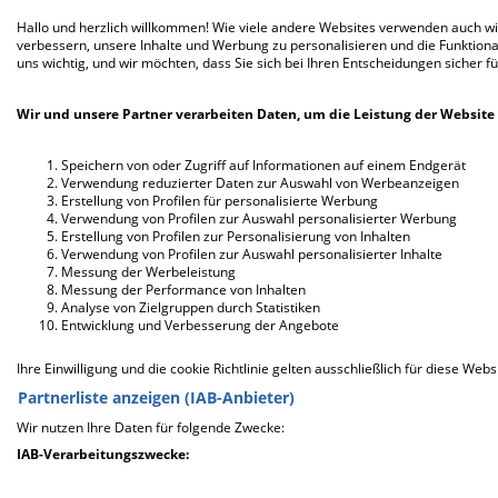
Hallo und herzlich willkommen! Wie viele andere Websites verwenden auch wir
Kostenlos registrieren
verbessern, unsere Inhalte und Werbung zu personalisieren und die Funktional
uns wichtig, und wir möchten, dass Sie sich bei Ihren Entscheidungen sicher fü
„
Warum
solltest du dir die Chance nehmen
Wir und unsere Partner verarbeiten Daten, um die Leistung der Website 
lassen, bei
Handicap-Love
einen Partner zu
finden, der dich so nimmt wie du bist?“
Speichern von oder Zugriff auf Informationen auf einem Endgerät
Verwendung reduzierter Daten zur Auswahl von Werbeanzeigen
Erstellung von Profilen für personalisierte Werbung
Verwendung von Profilen zur Auswahl personalisierter Werbung
Erstellung von Profilen zur Personalisierung von Inhalten
Verwendung von Profilen zur Auswahl personalisierter Inhalte
Messung der Werbeleistung
Messung der Performance von Inhalten
Analyse von Zielgruppen durch Statistiken
Entwicklung und Verbesserung der Angebote
Ihre Einwilligung und die cookie Richtlinie gelten ausschließlich für diese Webs
Partnerliste anzeigen (IAB-Anbieter)
Wir nutzen Ihre Daten für folgende Zwecke:
IAB-Verarbeitungszwecke:
Speichern von oder Zugriff auf Informationen auf einem En