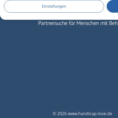
Einstellungen
Verwendung reduzierter Daten zur Auswahl von Werbeanze
Erstellung von Profilen für personalisierte Werbung
Verwendung von Profilen zur Auswahl personalisierter We
Erstellung von Profilen zur Personalisierung von Inhalten
Verwendung von Profilen zur Auswahl personalisierter Inha
Messung der Werbeleistung
Messung der Performance von Inhalten
Analyse von Zielgruppen durch Statistiken oder Kombinati
verschiedenen Quellen
Entwicklung und Verbesserung der Angebote
Verwendung reduzierter Daten zur Auswahl von Inhalten
© 2026 www.handicap-love.de