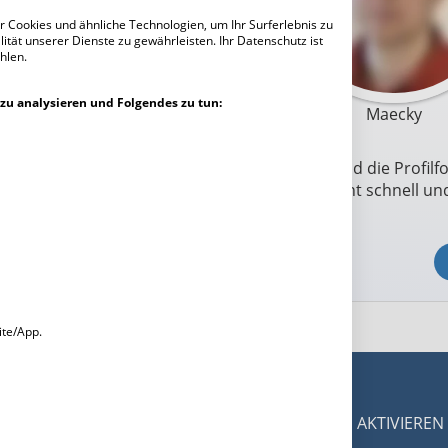
 Cookies und ähnliche Technologien, um Ihr Surferlebnis zu
ität unserer Dienste zu gewährleisten. Ihr Datenschutz ist
hlen.
zu analysieren und Folgendes zu tun:
Maecky
Um mit Maecky in Kontakt zu treten und die Profilf
zuerst registrieren. Die Anmeldung geht schnell und
Jetzt kostenlos registrieren
ite/App.
DESKTOPMODUS AKTIVIEREN
dgerät