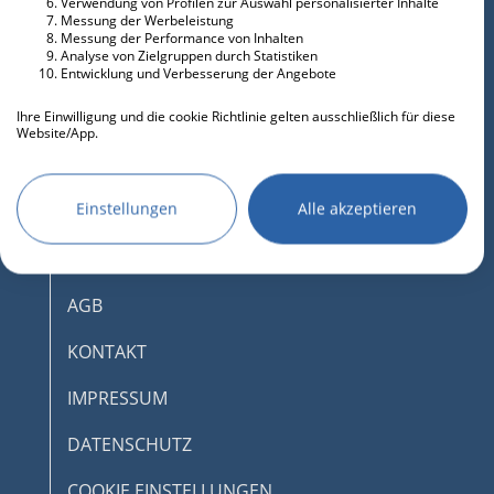
Verwendung von Profilen zur Auswahl personalisierter Inhalte
Messung der Werbeleistung
Messung der Performance von Inhalten
Analyse von Zielgruppen durch Statistiken
Entwicklung und Verbesserung der Angebote
Ihre Einwilligung und die cookie Richtlinie gelten ausschließlich für diese
Website/App.
Partnerliste anzeigen (IAB-Anbieter)
Wir nutzen Ihre Daten für folgende Zwecke:
Einstellungen
Alle akzeptieren
IAB-Verarbeitungszwecke:
Speichern von oder Zugriff auf
DESKTOPMODUS AKTIVIEREN
Informationen auf einem Endgerät
AGB
Verwendung reduzierter Daten zur Auswahl
von Werbeanzeigen
KONTAKT
Erstellung von Profilen für personalisierte
IMPRESSUM
Werbung
Verwendung von Profilen zur Auswahl
DATENSCHUTZ
personalisierter Werbung
COOKIE EINSTELLUNGEN