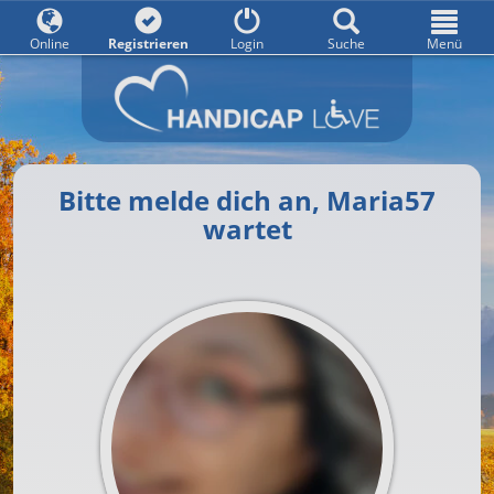
Online
Registrieren
Login
Suche
Menü
Bitte melde dich an, Maria57
wartet