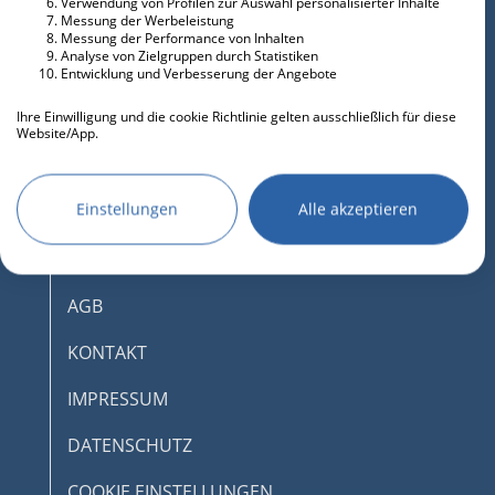
Verwendung von Profilen zur Auswahl personalisierter Inhalte
Messung der Werbeleistung
Messung der Performance von Inhalten
Analyse von Zielgruppen durch Statistiken
Entwicklung und Verbesserung der Angebote
Ihre Einwilligung und die cookie Richtlinie gelten ausschließlich für diese
Website/App.
Partnerliste anzeigen (IAB-Anbieter)
Wir nutzen Ihre Daten für folgende Zwecke:
Einstellungen
Alle akzeptieren
IAB-Verarbeitungszwecke:
Speichern von oder Zugriff auf
DESKTOPMODUS AKTIVIEREN
Informationen auf einem Endgerät
AGB
Verwendung reduzierter Daten zur Auswahl
von Werbeanzeigen
KONTAKT
Erstellung von Profilen für personalisierte
IMPRESSUM
Werbung
Verwendung von Profilen zur Auswahl
DATENSCHUTZ
personalisierter Werbung
COOKIE EINSTELLUNGEN