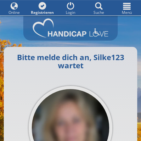
Online
Registrieren
Login
Suche
Menü
Bitte melde dich an, Silke123
wartet