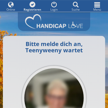
Online
Registrieren
Login
Suche
Menü
Bitte melde dich an,
Teenyweeny wartet