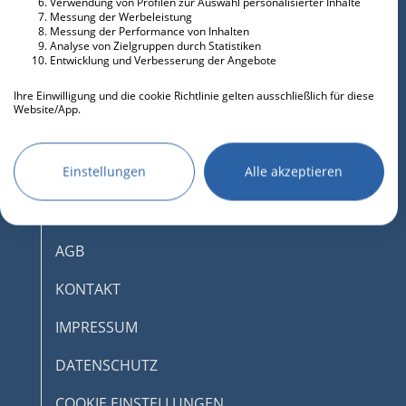
Verwendung von Profilen zur Auswahl personalisierter Inhalte
Messung der Werbeleistung
Messung der Performance von Inhalten
Analyse von Zielgruppen durch Statistiken
Entwicklung und Verbesserung der Angebote
Ihre Einwilligung und die cookie Richtlinie gelten ausschließlich für diese
Website/App.
Partnerliste anzeigen (IAB-Anbieter)
Wir nutzen Ihre Daten für folgende Zwecke:
Einstellungen
Alle akzeptieren
IAB-Verarbeitungszwecke:
Speichern von oder Zugriff auf
DESKTOPMODUS AKTIVIEREN
Informationen auf einem Endgerät
AGB
Verwendung reduzierter Daten zur Auswahl
von Werbeanzeigen
KONTAKT
Erstellung von Profilen für personalisierte
IMPRESSUM
Werbung
Verwendung von Profilen zur Auswahl
DATENSCHUTZ
personalisierter Werbung
COOKIE EINSTELLUNGEN