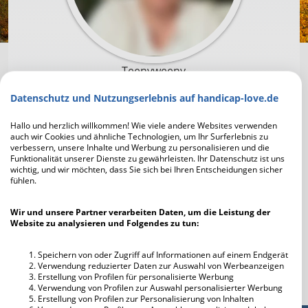
Teenyweeny
Datenschutz und Nutzungserlebnis auf handicap-love.de
Um mit Teenyweeny in Kontakt zu treten und die
Profilfotos scharf zu sehen, musst du dich zuerst
Hallo und herzlich willkommen! Wie viele andere Websites verwenden
auch wir Cookies und ähnliche Technologien, um Ihr Surferlebnis zu
registrieren. Die Anmeldung geht schnell und ist
verbessern, unsere Inhalte und Werbung zu personalisieren und die
unverbindlich und kostenlos.
Funktionalität unserer Dienste zu gewährleisten. Ihr Datenschutz ist uns
wichtig, und wir möchten, dass Sie sich bei Ihren Entscheidungen sicher
fühlen.
Jetzt kostenlos registrieren
Wir und unsere Partner verarbeiten Daten, um die Leistung der
Website zu analysieren und Folgendes zu tun:
Ich habe bereits einen Account
Speichern von oder Zugriff auf Informationen auf einem Endgerät
Verwendung reduzierter Daten zur Auswahl von Werbeanzeigen
Erstellung von Profilen für personalisierte Werbung
Verwendung von Profilen zur Auswahl personalisierter Werbung
Erstellung von Profilen zur Personalisierung von Inhalten