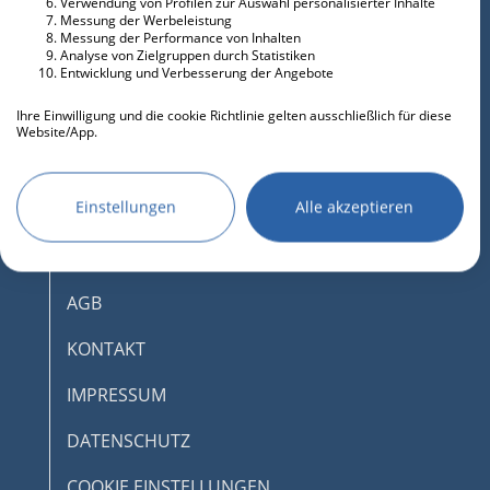
Verwendung von Profilen zur Auswahl personalisierter Inhalte
Messung der Werbeleistung
Messung der Performance von Inhalten
Analyse von Zielgruppen durch Statistiken
Entwicklung und Verbesserung der Angebote
Ihre Einwilligung und die cookie Richtlinie gelten ausschließlich für diese
Website/App.
Partnerliste anzeigen (IAB-Anbieter)
Wir nutzen Ihre Daten für folgende Zwecke:
Einstellungen
Alle akzeptieren
IAB-Verarbeitungszwecke:
Speichern von oder Zugriff auf
DESKTOPMODUS AKTIVIEREN
Informationen auf einem Endgerät
AGB
Verwendung reduzierter Daten zur Auswahl
von Werbeanzeigen
KONTAKT
Erstellung von Profilen für personalisierte
IMPRESSUM
Werbung
Verwendung von Profilen zur Auswahl
DATENSCHUTZ
personalisierter Werbung
COOKIE EINSTELLUNGEN