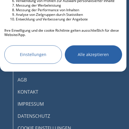
Verwendung von Profilen zur Auswahl personalisierter Inhalte
Messung der Werbeleistung
Messung der Performance von Inhalten
Analyse von Zielgruppen durch Statistiken
Entwicklung und Verbesserung der Angebote
Ihre Einwilligung und die cookie Richtlinie gelten ausschließlich für diese
Website/App.
Partnerliste anzeigen (IAB-Anbieter)
Wir nutzen Ihre Daten für folgende Zwecke:
Einstellungen
Alle akzeptieren
IAB-Verarbeitungszwecke:
Speichern von oder Zugriff auf
DESKTOPMODUS AKTIVIEREN
Informationen auf einem Endgerät
AGB
Verwendung reduzierter Daten zur Auswahl
von Werbeanzeigen
KONTAKT
Erstellung von Profilen für personalisierte
IMPRESSUM
Werbung
Verwendung von Profilen zur Auswahl
DATENSCHUTZ
personalisierter Werbung
COOKIE EINSTELLUNGEN