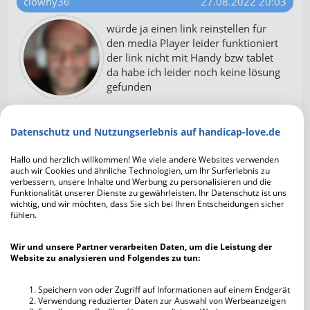
clowny36
27.08.2022 20:03
würde ja einen link reinstellen für
den media Player leider funktioniert
der link nicht mit Handy bzw tablet
da habe ich leider noch keine lösung
gefunden
Frangipani1962
27.08.2022 20:05
Datenschutz und Nutzungserlebnis auf handicap-love.de
Clowny, arbeite weiter dran, die
Hallo und herzlich willkommen! Wie viele andere Websites verwenden
Lösung kriegst du hin...👍
auch wir Cookies und ähnliche Technologien, um Ihr Surferlebnis zu
verbessern, unsere Inhalte und Werbung zu personalisieren und die
Funktionalität unserer Dienste zu gewährleisten. Ihr Datenschutz ist uns
wichtig, und wir möchten, dass Sie sich bei Ihren Entscheidungen sicher
fühlen.
clowny36
27.08.2022 20:07
Wir und unsere Partner verarbeiten Daten, um die Leistung der
Website zu analysieren und Folgendes zu tun:
danke für dein vertrauen
Speichern von oder Zugriff auf Informationen auf einem Endgerät
Verwendung reduzierter Daten zur Auswahl von Werbeanzeigen