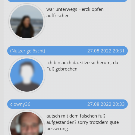
war unterwegs Herzklopfen
auffrischen
(Nutzer gelöscht)
27.08.2022 20:31
Ich bin auch da, sitze so herum, da
Fuß gebrochen.
clowny36
27.08.2022 20:33
autsch mit dem falschen fuß
aufgestanden? sorry trotzdem gute
besserung