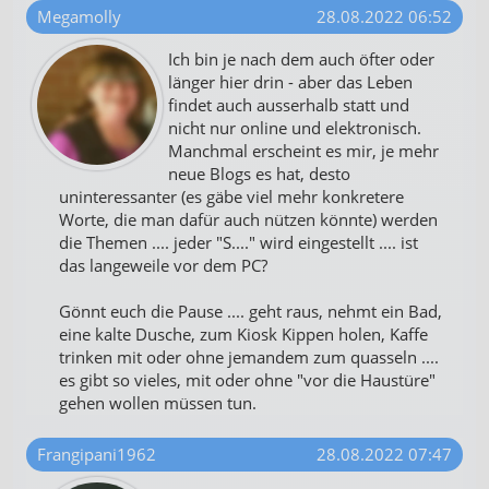
Megamolly
28.08.2022 06:52
Ich bin je nach dem auch öfter oder
länger hier drin - aber das Leben
findet auch ausserhalb statt und
nicht nur online und elektronisch.
Manchmal erscheint es mir, je mehr
neue Blogs es hat, desto
uninteressanter (es gäbe viel mehr konkretere
Worte, die man dafür auch nützen könnte) werden
die Themen .... jeder "S...." wird eingestellt .... ist
das langeweile vor dem PC?
Gönnt euch die Pause .... geht raus, nehmt ein Bad,
eine kalte Dusche, zum Kiosk Kippen holen, Kaffe
trinken mit oder ohne jemandem zum quasseln ....
es gibt so vieles, mit oder ohne "vor die Haustüre"
gehen wollen müssen tun.
Frangipani1962
28.08.2022 07:47