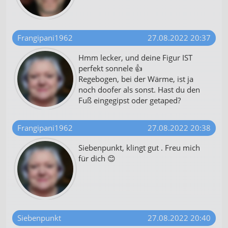
Frangipani1962
27.08.2022 20:37
Hmm lecker, und deine Figur IST
perfekt sonnele 👍
Regebogen, bei der Wärme, ist ja
noch doofer als sonst. Hast du den
Fuß eingegipst oder getaped?
Frangipani1962
27.08.2022 20:38
Siebenpunkt, klingt gut . Freu mich
für dich 😊
Siebenpunkt
27.08.2022 20:40