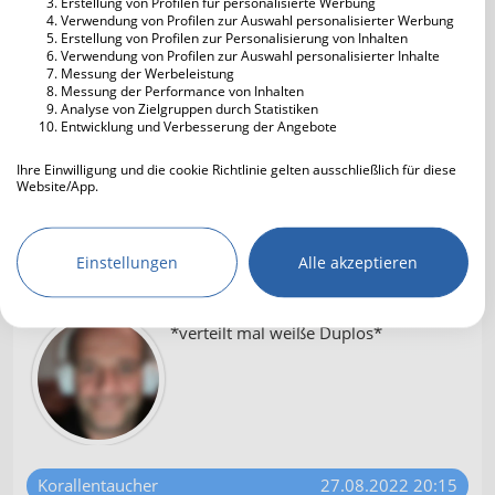
Erstellung von Profilen für personalisierte Werbung
Verwendung von Profilen zur Auswahl personalisierter Werbung
Erstellung von Profilen zur Personalisierung von Inhalten
Verwendung von Profilen zur Auswahl personalisierter Inhalte
Messung der Werbeleistung
Messung der Performance von Inhalten
Frangipani1962
27.08.2022 20:07
Analyse von Zielgruppen durch Statistiken
Entwicklung und Verbesserung der Angebote
Zaya, guten Abend im verwaisten
HL-Forum, die lesen sicher ab und
Ihre Einwilligung und die cookie Richtlinie gelten ausschließlich für diese
zu mit in Krefeld und heben
Website/App.
gleichzeitig einen 😅
Partnerliste anzeigen (IAB-Anbieter)
Wir nutzen Ihre Daten für folgende Zwecke:
Einstellungen
Alle akzeptieren
IAB-Verarbeitungszwecke:
clowny36
27.08.2022 20:10
Speichern von oder Zugriff auf
Informationen auf einem Endgerät
*verteilt mal weiße Duplos*
Verwendung reduzierter Daten zur Auswahl
von Werbeanzeigen
Erstellung von Profilen für personalisierte
Werbung
Korallentaucher
27.08.2022 20:15