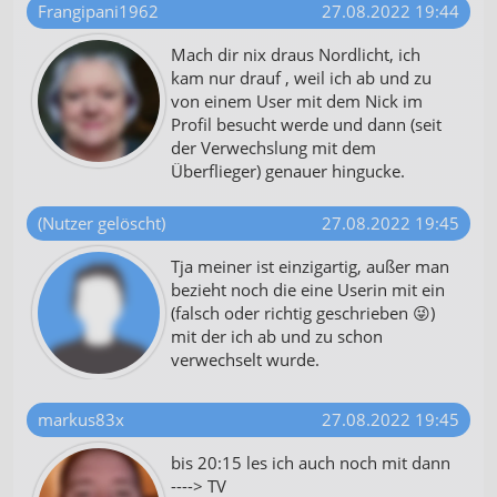
Frangipani1962
27.08.2022 19:44
Mach dir nix draus Nordlicht, ich
kam nur drauf , weil ich ab und zu
von einem User mit dem Nick im
Profil besucht werde und dann (seit
der Verwechslung mit dem
Überflieger) genauer hingucke.
(Nutzer gelöscht)
27.08.2022 19:45
Tja meiner ist einzigartig, außer man
bezieht noch die eine Userin mit ein
(falsch oder richtig geschrieben 😜)
mit der ich ab und zu schon
verwechselt wurde.
markus83x
27.08.2022 19:45
bis 20:15 les ich auch noch mit dann
----> TV