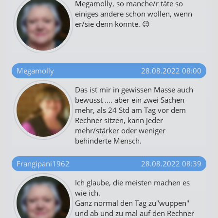
Megamolly, so manche/r täte so
einiges andere schon wollen, wenn
er/sie denn könnte. 😉
Megamolly
28.08.2022 08:00
Das ist mir in gewissen Masse auch
bewusst .... aber ein zwei Sachen
mehr, als 24 Std am Tag vor dem
Rechner sitzen, kann jeder
mehr/stärker oder weniger
behinderte Mensch.
Frangipani1962
28.08.2022 08:39
Ich glaube, die meisten machen es
wie ich.
Ganz normal den Tag zu"wuppen"
und ab und zu mal auf den Rechner