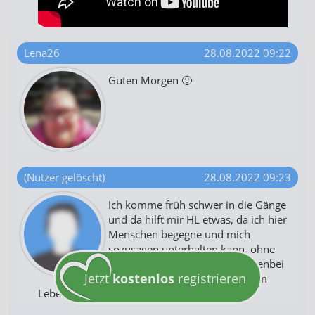
Lena26
28.08.2022 09:22
Guten Morgen 🙂
(Nutzer gelöscht)
28.08.2022 09:23
Ich komme früh schwer in die Gänge
und da hilft mir HL etwas, da ich hier
Menschen begegne und mich
sozusagen unterhalten kann, ohne
gleich überfordert zu sein. Nebenbei
Jetzt
kostenlos
registrieren
Kaffee schlürfen und langsam im
Leben ankommen.