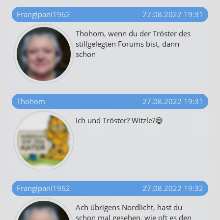
Frangipani1962
27.08.2022 19:31
Thohom, wenn du der Tröster des
stillgelegten Forums bist, dann
schon
Thohom
27.08.2022 19:31
Ich und Tröster? Witzle?😅
Frangipani1962
27.08.2022 19:32
Ach übrigens Nordlicht, hast du
schon mal gesehen, wie oft es den