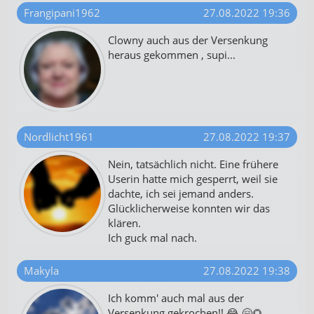
Frangipani1962
27.08.2022 19:36
Clowny auch aus der Versenkung
heraus gekommen , supi...
Nordlicht1961
27.08.2022 19:37
Nein, tatsächlich nicht. Eine frühere
Userin hatte mich gesperrt, weil sie
dachte, ich sei jemand anders.
Glücklicherweise konnten wir das
klären.
Ich guck mal nach.
Makyla
27.08.2022 19:38
Ich komm' auch mal aus der
Versenkung gekrochen!! 😂 🤗🌻