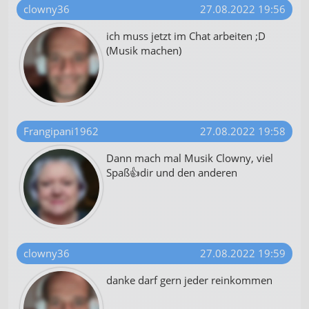
clowny36
27.08.2022 19:56
ich muss jetzt im Chat arbeiten ;D
(Musik machen)
Frangipani1962
27.08.2022 19:58
Dann mach mal Musik Clowny, viel
Spaß👍dir und den anderen
clowny36
27.08.2022 19:59
danke darf gern jeder reinkommen