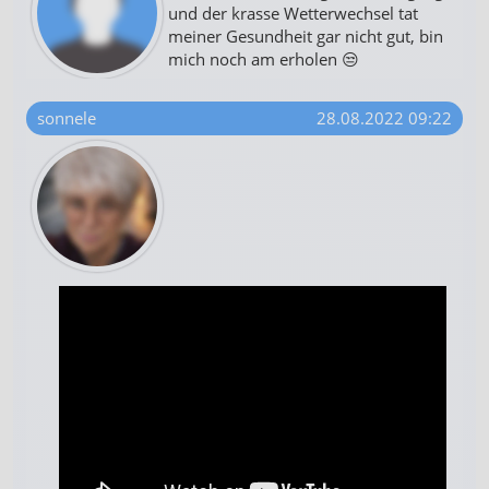
und der krasse Wetterwechsel tat
meiner Gesundheit gar nicht gut, bin
mich noch am erholen 😒
sonnele
28.08.2022 09:22