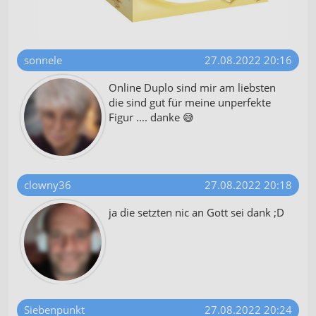
Verwendung genauer Standortdaten
Geräte anhand von aktiv angeforderten
Informationen identifizieren
sonnele
27.08.2022 20:16
Nicht-IAB-Verarbeitungszwecke:
Online Duplo sind mir am liebsten
die sind gut für meine unperfekte
Notwendig
Figur .... danke 😅
Performance
Funktional
clowny36
27.08.2022 20:18
Werbung
ja die setzten nic an Gott sei dank ;D
Siebenpunkt
27.08.2022 20:24