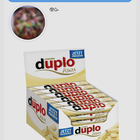
Verwendung von Profilen zur Auswahl
personalisierter Werbung
🤓🥳
Erstellung von Profilen zur Personalisierung
von Inhalten
Verwendung von Profilen zur Auswahl
personalisierter Inhalte
Messung der Werbeleistung
Messung der Performance von Inhalten
Analyse von Zielgruppen durch Statistiken
oder Kombinationen von Daten aus
verschiedenen Quellen
Entwicklung und Verbesserung der
Angebote
Verwendung reduzierter Daten zur Auswahl
von Inhalten
IAB-Besonderheiten: