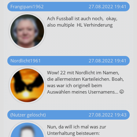
Frangipani1962
27.08.2022 19:41
Ach Fussball ist auch noch, okay,
also multiple HL Verhinderung
Nordlicht1961
27.08.2022 19:41
Wow! 22 mit Nordlicht im Namen,
die allermeisten Karteileichen. Boah,
was war ich originell beim
Auswählen meines Usernamens… 🤭
(Nutzer gelöscht)
27.08.2022 19:43
Nun, da will ich mal was zur
Unterhaltung beisteuern: