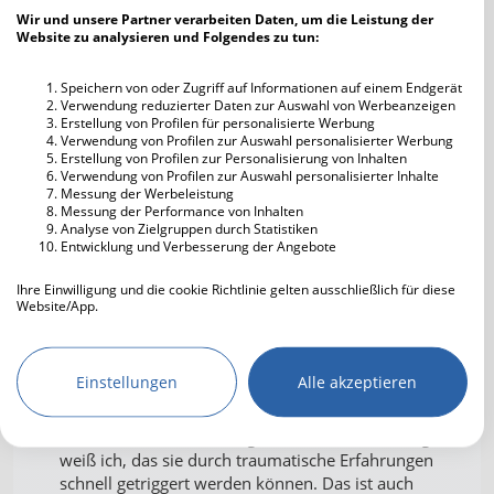
Wir und unsere Partner verarbeiten Daten, um die Leistung der
(Nutzer gelöscht)
02.03.2025 15:42
Website zu analysieren und Folgendes zu tun:
Sperren muss nicht sein, wenn man
Speichern von oder Zugriff auf Informationen auf einem Endgerät
die Regeln und Grenzen anderer
Verwendung reduzierter Daten zur Auswahl von Werbeanzeigen
Erstellung von Profilen für personalisierte Werbung
einhält.
Verwendung von Profilen zur Auswahl personalisierter Werbung
Erstellung von Profilen zur Personalisierung von Inhalten
Verwendung von Profilen zur Auswahl personalisierter Inhalte
Messung der Werbeleistung
Messung der Performance von Inhalten
Analyse von Zielgruppen durch Statistiken
Weitblick
02.03.2025 15:59
Entwicklung und Verbesserung der Angebote
Ich glaube, das die meisten hier
Ihre Einwilligung und die cookie Richtlinie gelten ausschließlich für diese
einen ganz normalen Umgang
Website/App.
pflegen können. Machmal geraten
Partnerliste anzeigen (IAB-Anbieter)
Menschen aneinander, es gibt
Wir nutzen Ihre Daten für folgende Zwecke:
Missverständnisse und dann ist
Einstellungen
Alle akzeptieren
wieder gut. Wie im richtigen Leben.
IAB-Verarbeitungszwecke:
Speichern von oder Zugriff auf
Dabei ist die Behinderung unerheblich! Von einigen
Informationen auf einem Endgerät
weiß ich, das sie durch traumatische Erfahrungen
schnell getriggert werden können. Das ist auch
Verwendung reduzierter Daten zur Auswahl