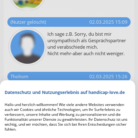
(Nutzer gelöscht)
02.03.2025 15:09
Ich sage z.B. Sorry, du bist mir
unsympathisch als Gesprächspartner
und verabschiede mich.
Nicht mehr-aber auch nicht weniger.
Thohom
02.03.2025 15:26
Nonverbales Feedback gibt es auch
Datenschutz und Nutzungserlebnis auf handicap-love.de
und eine Verpflichtung für eine
Begründung gibt es nicht.
Hallo und herzlich willkommen! Wie viele andere Websites verwenden
Die Begründung dient dann m.E. der
auch wir Cookies und ähnliche Technologien, um Ihr Surferlebnis zu
Selbstversicherung.
verbessern, unsere Inhalte und Werbung zu personalisieren und die
Funktionalität unserer Dienste zu gewährleisten. Ihr Datenschutz ist uns
wichtig, und wir möchten, dass Sie sich bei Ihren Entscheidungen sicher
Um mal bei HL zu bleiben, würde ich das mit
fühlen.
keiner Antwort oder einer Sperre vergleichen.