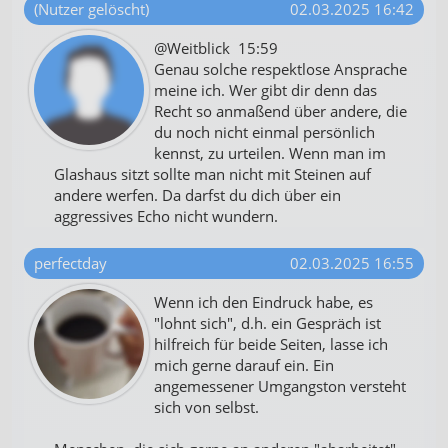
(Nutzer gelöscht)
02.03.2025 16:42
Angebote
@Weitblick 15:59
Verwendung reduzierter Daten zur Auswahl
Genau solche respektlose Ansprache
von Inhalten
meine ich. Wer gibt dir denn das
IAB-Besonderheiten:
Recht so anmaßend über andere, die
du noch nicht einmal persönlich
Verwendung genauer Standortdaten
kennst, zu urteilen. Wenn man im
Glashaus sitzt sollte man nicht mit Steinen auf
Geräte anhand von aktiv angeforderten
Informationen identifizieren
andere werfen. Da darfst du dich über ein
aggressives Echo nicht wundern.
Nicht-IAB-Verarbeitungszwecke:
Notwendig
perfectday
02.03.2025 16:55
Performance
Wenn ich den Eindruck habe, es
"lohnt sich", d.h. ein Gespräch ist
Funktional
hilfreich für beide Seiten, lasse ich
mich gerne darauf ein. Ein
Werbung
angemessener Umgangston versteht
sich von selbst.