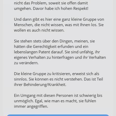
nicht das Problem, soweit sie offen damit
von Werbeanzeigen
umgehen. Davor habe ich hohen Respekt!
Erstellung von Profilen für personalisierte
Werbung
Und dann gibt es hier eine ganz kleine Gruppe von
Menschen, die nicht wissen, was mit Ihnen los. Sie
Verwendung von Profilen zur Auswahl
wollen es auch nicht wissen.
personalisierter Werbung
Sie stehen stets über den Dingen, meinen, sie
Erstellung von Profilen zur Personalisierung
hätten die Gerechtigkeit erfunden und ein
von Inhalten
lebenslangen Patent darauf. Sie sind unfähig, ihr
eigenes Verhalten zu hinterfragen und ihr Verhalten
Verwendung von Profilen zur Auswahl
zu verändern.
personalisierter Inhalte
Die kleine Gruppe zu kritisieren, erweist sich als
Messung der Werbeleistung
sinnlos. Sie können es nicht verstehen. Das ist Teil
ihrer Behinderung/Krankheit.
Messung der Performance von Inhalten
Analyse von Zielgruppen durch Statistiken
Ein Umgang mit diesen Personen ist schwierig bis
oder Kombinationen von Daten aus
unmöglich. Egal, wie man es macht, sie fühlen
verschiedenen Quellen
immer angegriffen.
Entwicklung und Verbesserung der